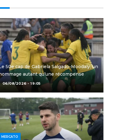
Le 50e cap de Gabriela Salgado-Moodaly, un
hommage autant qu’une récompense
06/08/2026 - 19:05
MERCATO