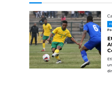
Ca
F
Po
E
A
C
Et
un
di