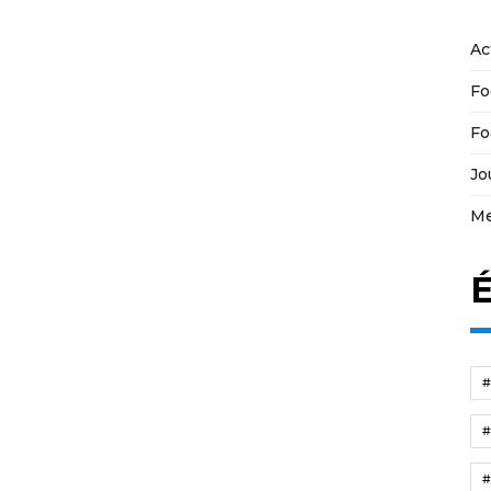
Ac
Fo
Fo
Jo
Me
É