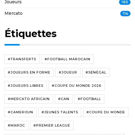
Joueurs
160
Mercato
114
Étiquettes
#TRANSFERTS
#FOOTBALL MAROCAIN
#JOUEURS EN FORME
#JOUEUR
#SÉNÉGAL
#JOUEURS LIBRES
#COUPE DU MONDE 2026
#MERCATO AFRICAIN
#CAN
#FOOTBALL
#CAMEROUN
#JEUNES TALENTS
#COUPE DU MONDE
#MAROC
#PREMIER LEAGUE