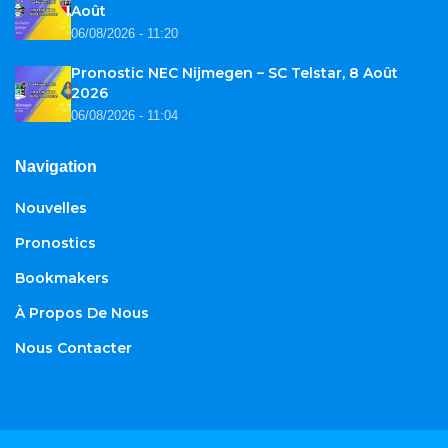
Août
06/08/2026 - 11:20
Pronostic NEC Nijmegen – SC Telstar, 8 Août
2026
06/08/2026 - 11:04
Navigation
Nouvelles
Pronostics
Bookmakers
À Propos De Nous
Nous Contacter