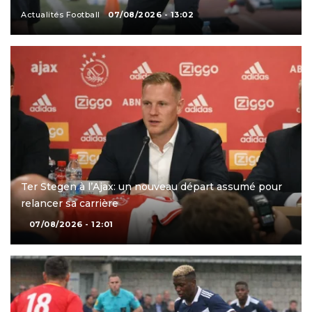
Actualités Football
07/08/2026 - 13:02
Ter Stegen à l’Ajax: un nouveau départ assumé pour
relancer sa carrière
07/08/2026 - 12:01