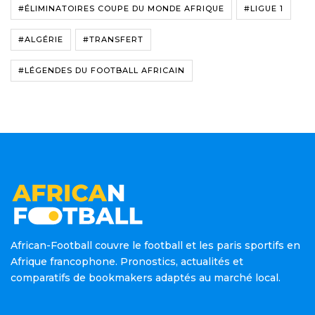
#ÉLIMINATOIRES COUPE DU MONDE AFRIQUE
#LIGUE 1
#ALGÉRIE
#TRANSFERT
#LÉGENDES DU FOOTBALL AFRICAIN
African-Football couvre le football et les paris sportifs en
Afrique francophone. Pronostics, actualités et
comparatifs de bookmakers adaptés au marché local.