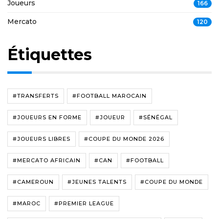
Joueurs
166
Mercato
120
Étiquettes
#TRANSFERTS
#FOOTBALL MAROCAIN
#JOUEURS EN FORME
#JOUEUR
#SÉNÉGAL
#JOUEURS LIBRES
#COUPE DU MONDE 2026
#MERCATO AFRICAIN
#CAN
#FOOTBALL
#CAMEROUN
#JEUNES TALENTS
#COUPE DU MONDE
#MAROC
#PREMIER LEAGUE