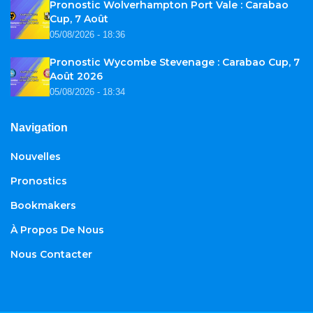
Pronostic Wolverhampton Port Vale : Carabao
Cup, 7 Août
05/08/2026 - 18:36
Pronostic Wycombe Stevenage : Carabao Cup, 7
Août 2026
05/08/2026 - 18:34
Navigation
Nouvelles
Pronostics
Bookmakers
À Propos De Nous
Nous Contacter