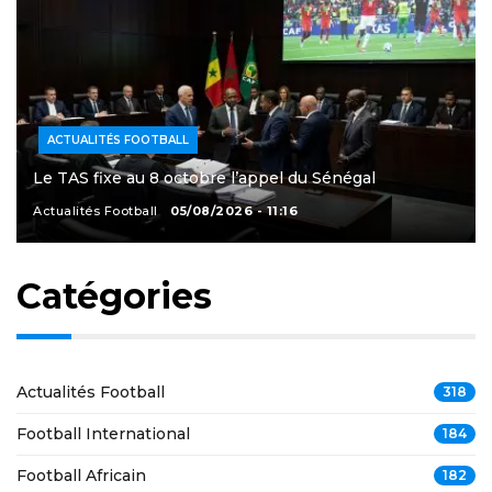
ACTUALITÉS FOOTBALL
Le TAS fixe au 8 octobre l’appel du Sénégal
Actualités Football
05/08/2026 - 11:16
Catégories
Actualités Football
318
Football International
184
Football Africain
182