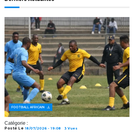
ACTUALITÉS FOOTBALL
FOOTBALL AFRICAIN
Catégorie :
Posté Le
18/07/2026 - 19:08
3 Vues