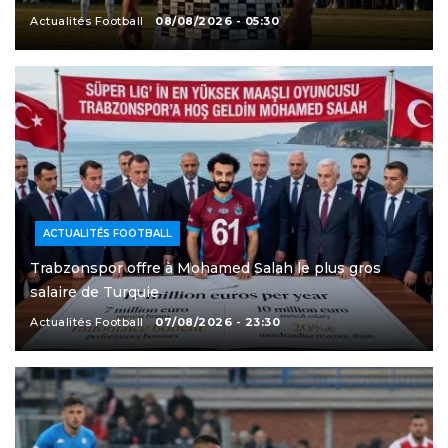
Actualités Football
08/08/2026 - 05:30
ACTUALITÉS FOOTBALL
Trabzonspor offre à Mohamed Salah le plus gros
salaire de Turquie
Actualités Football
07/08/2026 - 23:30