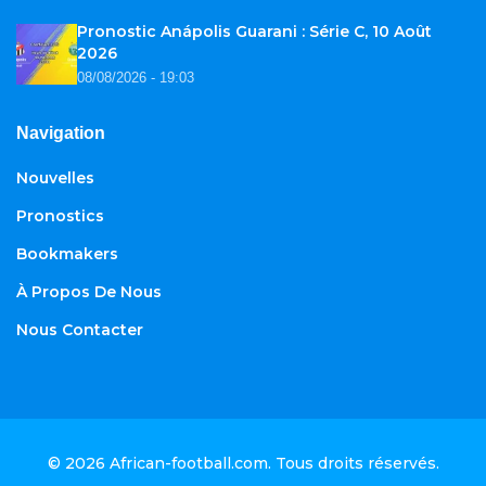
Pronostic Anápolis Guarani : Série C, 10 Août
2026
08/08/2026 - 19:03
Navigation
Nouvelles
Pronostics
Bookmakers
À Propos De Nous
Nous Contacter
© 2026
African-football.com
. Tous droits réservés.