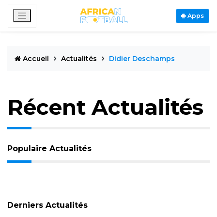
Apps
Accueil
Actualités
Didier Deschamps
Récent Actualités
Populaire Actualités
Derniers Actualités