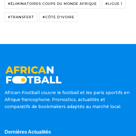
#ÉLIMINATOIRES COUPE DU MONDE AFRIQUE
#LIGUE 1
#TRANSFERT
#CÔTE D'IVOIRE
African-Football couvre le football et les paris sportifs en
Afrique francophone. Pronostics, actualités et
comparatifs de bookmakers adaptés au marché local.
Dernières Actualités