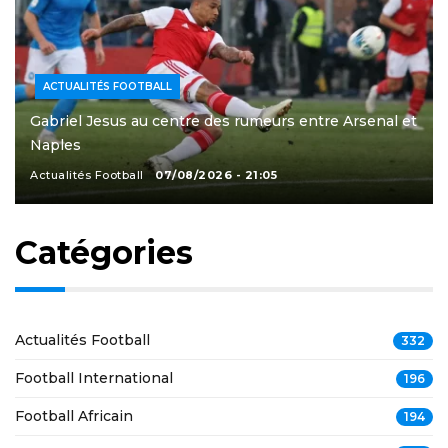
ACTUALITÉS FOOTBALL
Gabriel Jesus au centre des rumeurs entre Arsenal et
Naples
Actualités Football
07/08/2026 - 21:05
Catégories
Actualités Football
332
Football International
196
Football Africain
194