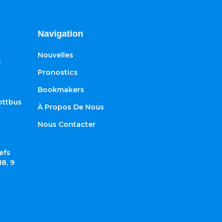
Navigation
Nouvelles
:
Pronostics
Bookmakers
ottbus
À Propos De Nous
Nous Contacter
efs
8, 9