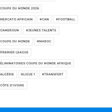
#COUPE DU MONDE 2026
#MERCATO AFRICAIN
#CAN
#FOOTBALL
#CAMEROUN
#JEUNES TALENTS
#COUPE DU MONDE
#MAROC
#PREMIER LEAGUE
ÉLIMINATOIRES COUPE DU MONDE AFRIQUE
ALGÉRIE
#LIGUE 1
#TRANSFERT
CÔTE D'IVOIRE