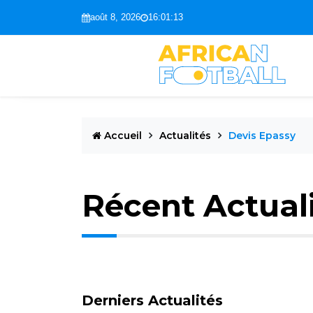
août 8, 2026
16:01:14
Accueil
Actualités
Devis Epassy
Récent Actual
Derniers Actualités