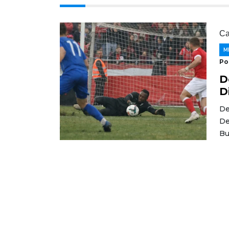
Ca
M
Po
D
D
De
De
Bu