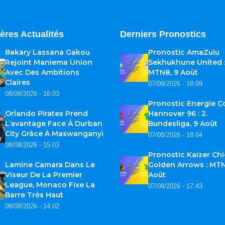
ères Actualités
Derniers Pronostics
Bakary Lassana Gakou
Pronostic AmaZulu
Rejoint Maniema Union
Sekhukhune United 
Avec Des Ambitions
MTN8, 9 Août
Claires
07/08/2026 - 18:09
08/08/2026 - 16:03
Pronostic Energie C
Orlando Pirates Prend
Hannover 96 : 2.
L’avantage Face À Durban
Bundesliga, 9 Août
City Grâce À Maswanganyi
07/08/2026 - 18:04
08/08/2026 - 15:03
Pronostic Kaizer Chi
Lamine Camara Dans Le
Golden Arrows : MTN
Viseur De La Premier
Août
League, Monaco Fixe La
07/08/2026 - 17:43
Barre Très Haut
08/08/2026 - 14:02