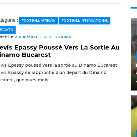
tégorie :
FOOTBALL AFRICAIN
FOOTBALL INTERNATIONAL
ERCATO
sté Le
29/06/2026 - 13:12
23 Vues
evis Epassy Poussé Vers La Sortie Au
inamo Bucarest
vis Epassy poussé vers la sortie au Dinamo Bucarest
vis Epassy se rapproche d’un départ du Dinamo
carest, quelques mois…