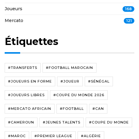
Joueurs
168
Mercato
121
Étiquettes
#TRANSFERTS
#FOOTBALL MAROCAIN
#JOUEURS EN FORME
#JOUEUR
#SÉNÉGAL
#JOUEURS LIBRES
#COUPE DU MONDE 2026
#MERCATO AFRICAIN
#FOOTBALL
#CAN
#CAMEROUN
#JEUNES TALENTS
#COUPE DU MONDE
#MAROC
#PREMIER LEAGUE
#ALGÉRIE