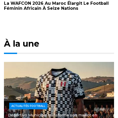
La WAFCON 2026 Au Maroc Élargit Le Football
Féminin Africain À Seize Nations
À la une
ACTUALITÉS FOOTBALL
Deportivo Municipal transforme son maillot en