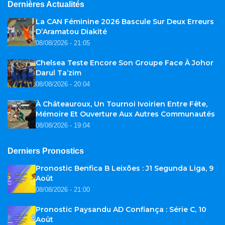
Dernières Actualités
La CAN Féminine 2026 Bascule Sur Deux Erreurs
D’Aramatou Diakité
08/08/2026 - 21:05
Chelsea Teste Encore Son Groupe Face À Johor
Darul Ta’zim
08/08/2026 - 20:04
À Châteauroux, Un Tournoi Ivoirien Entre Fête,
Mémoire Et Ouverture Aux Autres Communautés
08/08/2026 - 19:04
Derniers Pronostics
Pronostic Benfica B Leixões : J1 Segunda Liga, 9
Août
08/08/2026 - 21:00
Pronostic Paysandu AD Confiança : Série C, 10
Août