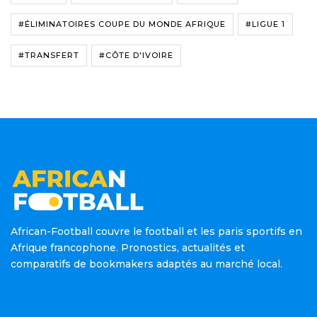
#ÉLIMINATOIRES COUPE DU MONDE AFRIQUE
#LIGUE 1
#TRANSFERT
#CÔTE D'IVOIRE
African-Football couvre le football et les paris sportifs en
Afrique francophone. Pronostics, actualités et
comparatifs de bookmakers adaptés au marché local.