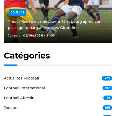
JOUEURS
Trésor Kouablé va découvrir Strasbourg après son
passage remarqué chez les Girondins
Joueurs
06/08/2026 - 21:05
Catégories
Actualités Football
329
Football International
192
Football Africain
191
Joueurs
166