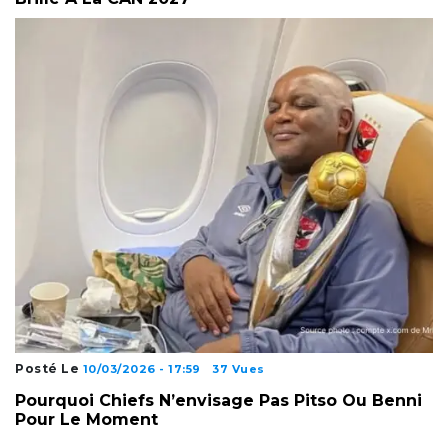
Posté Le
10/03/2026 - 17:59
37 Vues
Pourquoi Chiefs N’envisage Pas Pitso Ou Benni
Pour Le Moment