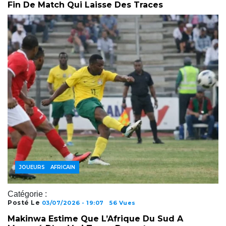
Fin De Match Qui Laisse Des Traces
FOOTBALL AFRICAIN
JOUEURS
Catégorie :
Posté Le
03/07/2026 - 19:07
56 Vues
Makinwa Estime Que L’Afrique Du Sud A