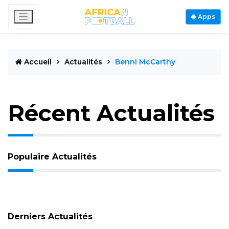
Apps
Accueil
Actualités
Benni McCarthy
Récent Actualités
Populaire Actualités
Derniers Actualités