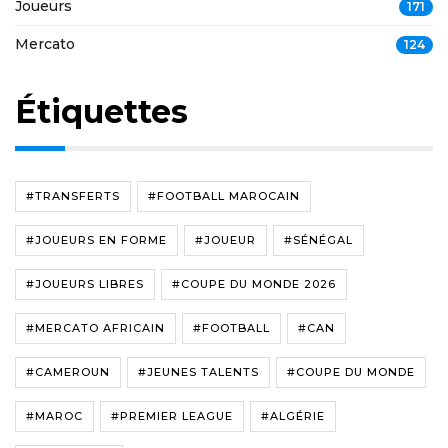
Joueurs
171
Mercato
124
Étiquettes
#TRANSFERTS
#FOOTBALL MAROCAIN
#JOUEURS EN FORME
#JOUEUR
#SÉNÉGAL
#JOUEURS LIBRES
#COUPE DU MONDE 2026
#MERCATO AFRICAIN
#FOOTBALL
#CAN
#CAMEROUN
#JEUNES TALENTS
#COUPE DU MONDE
#MAROC
#PREMIER LEAGUE
#ALGÉRIE