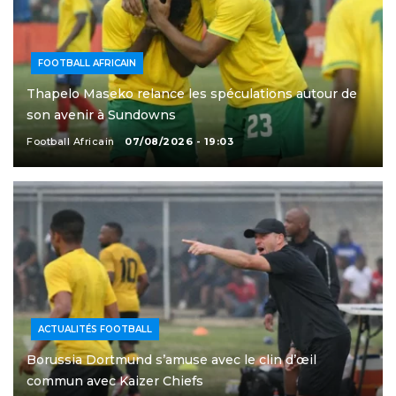
FOOTBALL AFRICAIN
Thapelo Maseko relance les spéculations autour de
son avenir à Sundowns
Football Africain
07/08/2026 - 19:03
ACTUALITÉS FOOTBALL
Borussia Dortmund s’amuse avec le clin d’œil
commun avec Kaizer Chiefs