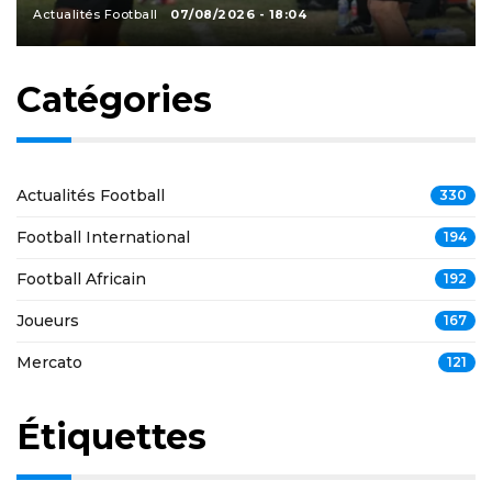
Actualités Football
07/08/2026 - 18:04
Catégories
Actualités Football
330
Football International
194
Football Africain
192
Joueurs
167
Mercato
121
Étiquettes