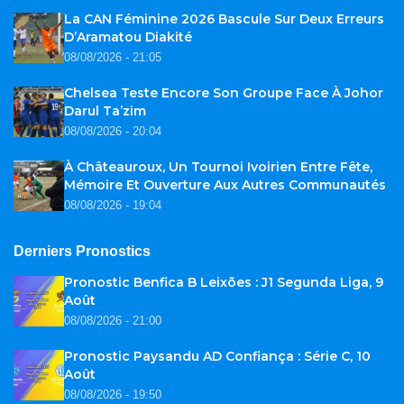
La CAN Féminine 2026 Bascule Sur Deux Erreurs
D’Aramatou Diakité
08/08/2026 - 21:05
Chelsea Teste Encore Son Groupe Face À Johor
Darul Ta’zim
08/08/2026 - 20:04
À Châteauroux, Un Tournoi Ivoirien Entre Fête,
Mémoire Et Ouverture Aux Autres Communautés
08/08/2026 - 19:04
Derniers Pronostics
Pronostic Benfica B Leixões : J1 Segunda Liga, 9
Août
08/08/2026 - 21:00
Pronostic Paysandu AD Confiança : Série C, 10
Août
08/08/2026 - 19:50