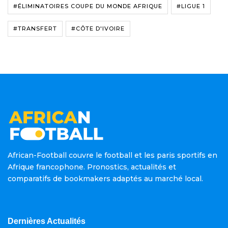
#ÉLIMINATOIRES COUPE DU MONDE AFRIQUE
#LIGUE 1
#TRANSFERT
#CÔTE D'IVOIRE
African-Football couvre le football et les paris sportifs en
Afrique francophone. Pronostics, actualités et
comparatifs de bookmakers adaptés au marché local.
Dernières Actualités