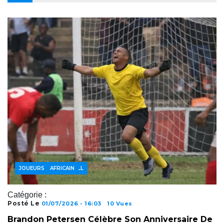
ACTUALITÉS FOOTBALL
FOOTBALL AFRICAIN
JOUEURS
Catégorie :
Posté Le
01/07/2026 - 16:03
10 Vues
Brandon Petersen Célèbre Son Anniversaire De