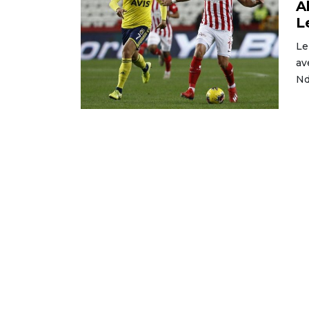
A
L
Le
av
Nd