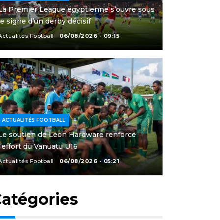
La Premier League égyptienne s’ouvre sous
le signe d’un derby décisif
Actualités Football
06/08/2026 - 09:15
ACTUALITÉS FOOTBALL
Le soutien de Leon Hardware renforce
l’effort du Vanuatu U16
Actualités Football
06/08/2026 - 05:21
atégories