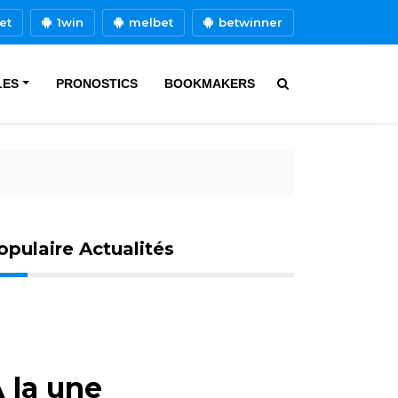
et
1win
melbet
betwinner
LES
PRONOSTICS
BOOKMAKERS
opulaire Actualités
 la une