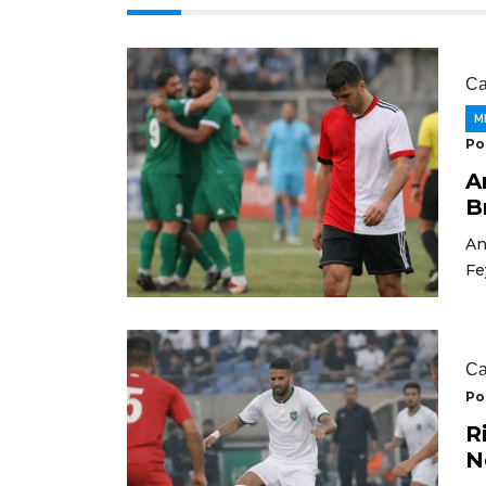
Ca
M
Po
A
B
An
Fe
Ca
Po
R
N