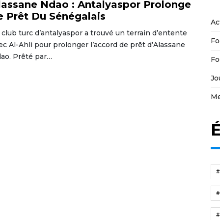
lassane Ndao : Antalyaspor Prolonge
e Prêt Du Sénégalais
Ac
 club turc d’antalyaspor a trouvé un terrain d’entente
Fo
ec Al-Ahli pour prolonger l’accord de prêt d’Alassane
ao. Prêté par…
Fo
Jo
Me
É