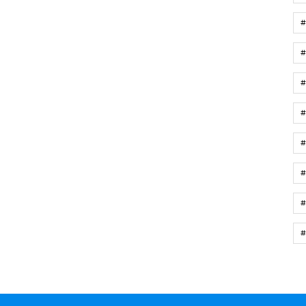
#
#
#