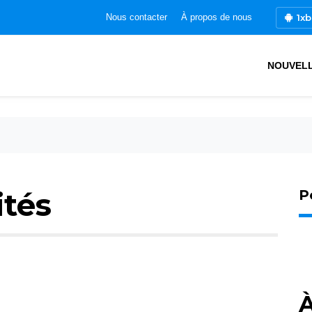
1xb
Nous contacter
À propos de nous
NOUVEL
ités
P
À