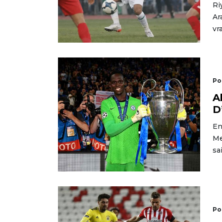
Ri
Ar
vr
Po
A
D
En
Me
sa
Po