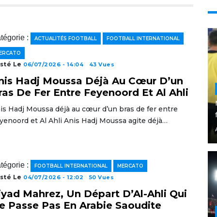
tégorie :
ACTUALITÉS FOOTBALL
FOOTBALL INTERNATIONAL
ERCATO
sté Le
06/07/2026 - 14:04
43 Vues
nis Hadj Moussa Déjà Au Cœur D’un
ras De Fer Entre Feyenoord Et Al Ahli
is Hadj Moussa déjà au cœur d’un bras de fer entre
yenoord et Al Ahli Anis Hadj Moussa agite déjà…
tégorie :
FOOTBALL INTERNATIONAL
MERCATO
sté Le
04/07/2026 - 12:02
50 Vues
iyad Mahrez, Un Départ D’Al-Ahli Qui
e Passe Pas En Arabie Saoudite