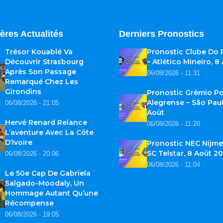
ères Actualités
Derniers Pronostics
Trésor Kouablé Va
Pronostic Clube Do
Découvrir Strasbourg
– Atlético Mineiro, 8
Après Son Passage
06/08/2026 - 11:31
Remarqué Chez Les
Girondins
Pronostic Grêmio Po
Alegrense – São Paul
06/08/2026 - 21:05
Août
Hervé Renard Relance
06/08/2026 - 11:20
L’aventure Avec La Côte
D’Ivoire
Pronostic NEC Nijme
SC Telstar, 8 Août 2
06/08/2026 - 20:06
06/08/2026 - 11:04
Le 50e Cap De Gabriela
Salgado-Moodaly, Un
Hommage Autant Qu’une
Récompense
06/08/2026 - 19:05