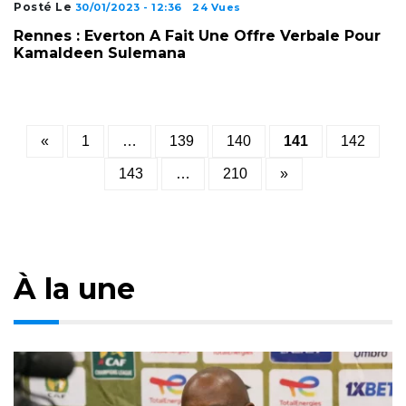
Posté Le
30/01/2023 - 12:36
24 Vues
Rennes : Everton A Fait Une Offre Verbale Pour
Kamaldeen Sulemana
Posts
«
1
…
139
140
141
142
pagination
143
…
210
»
À la une