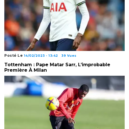
Posté Le
14/02/2023 - 13:42
39 Vues
Tottenham : Pape Matar Sarr, L’improbable
Première À Milan