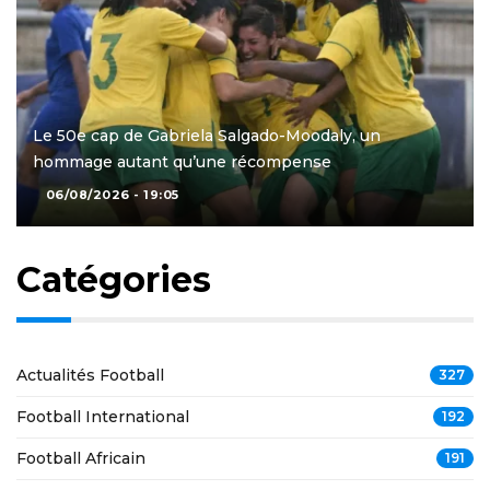
Le 50e cap de Gabriela Salgado-Moodaly, un
hommage autant qu’une récompense
06/08/2026 - 19:05
Catégories
Actualités Football
327
Football International
192
Football Africain
191