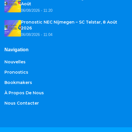
Août
06/08/2026 - 11:20
Pronostic NEC Nijmegen – SC Telstar, 8 Août
2026
06/08/2026 - 11:04
Navigation
Nouvelles
Pronostics
Bookmakers
À Propos De Nous
Nous Contacter