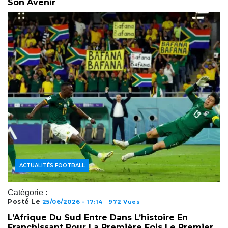
Son Avenir
ACTUALITÉS FOOTBALL
Catégorie :
Posté Le
25/06/2026 - 17:14
972 Vues
L’Afrique Du Sud Entre Dans L’histoire En
Franchissant Pour La Première Fois Le Premier