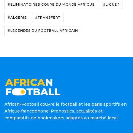
#ÉLIMINATOIRES COUPE DU MONDE AFRIQUE
#LIGUE 1
#ALGÉRIE
#TRANSFERT
#LÉGENDES DU FOOTBALL AFRICAIN
African-Football couvre le football et les paris sportifs en
Afrique francophone. Pronostics, actualités et
comparatifs de bookmakers adaptés au marché local.