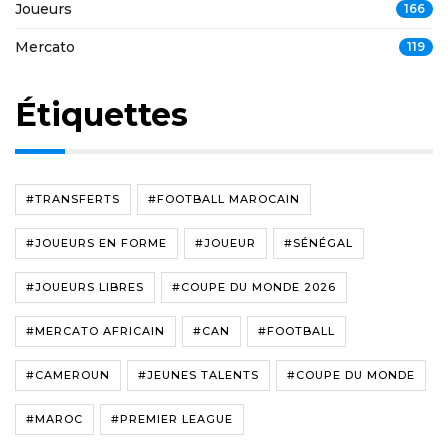
Joueurs
166
Mercato
119
Étiquettes
#TRANSFERTS
#FOOTBALL MAROCAIN
#JOUEURS EN FORME
#JOUEUR
#SÉNÉGAL
#JOUEURS LIBRES
#COUPE DU MONDE 2026
#MERCATO AFRICAIN
#CAN
#FOOTBALL
#CAMEROUN
#JEUNES TALENTS
#COUPE DU MONDE
#MAROC
#PREMIER LEAGUE