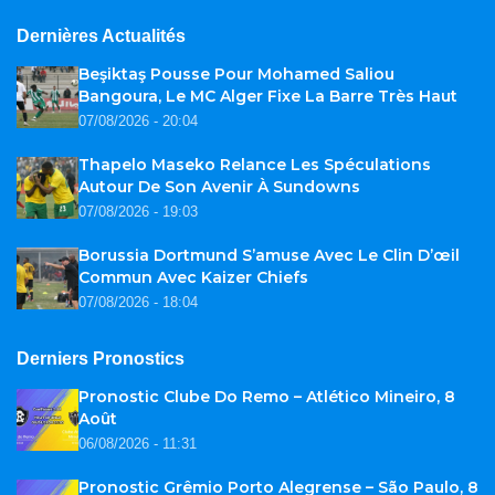
Dernières Actualités
Beşiktaş Pousse Pour Mohamed Saliou
Bangoura, Le MC Alger Fixe La Barre Très Haut
07/08/2026 - 20:04
Thapelo Maseko Relance Les Spéculations
Autour De Son Avenir À Sundowns
07/08/2026 - 19:03
Borussia Dortmund S’amuse Avec Le Clin D’œil
Commun Avec Kaizer Chiefs
07/08/2026 - 18:04
Derniers Pronostics
Pronostic Clube Do Remo – Atlético Mineiro, 8
Août
06/08/2026 - 11:31
Pronostic Grêmio Porto Alegrense – São Paulo, 8