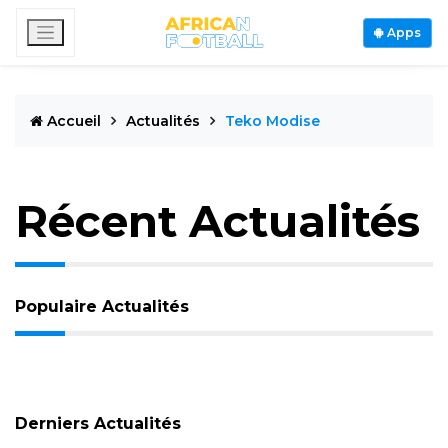
Apps
Accueil
Actualités
Teko Modise
Récent Actualités
Populaire Actualités
Derniers Actualités