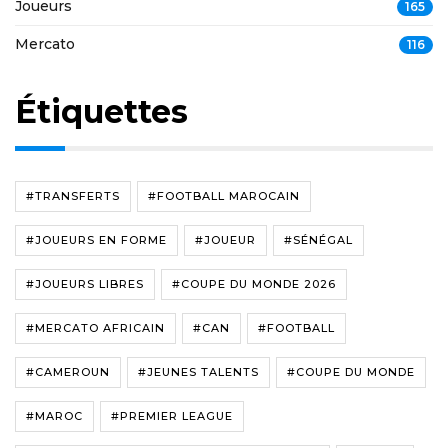
Joueurs
165
Mercato
116
Étiquettes
#TRANSFERTS
#FOOTBALL MAROCAIN
#JOUEURS EN FORME
#JOUEUR
#SÉNÉGAL
#JOUEURS LIBRES
#COUPE DU MONDE 2026
#MERCATO AFRICAIN
#CAN
#FOOTBALL
#CAMEROUN
#JEUNES TALENTS
#COUPE DU MONDE
#MAROC
#PREMIER LEAGUE