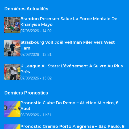
Dernières Actualités
Brandon Petersen Salue La Force Mentale De
Khanyisa Mayo
07/08/2026 - 14:02
Strasbourg Voit Joël Veltman Filer Vers West
Ham
07/08/2026 - 13:31
K League All Stars: L’événement À Suivre Au Plus
Près
07/08/2026 - 13:02
Derniers Pronostics
Pronostic Clube Do Remo – Atlético Mineiro, 8
Août
06/08/2026 - 11:31
Pronostic Grêmio Porto Alegrense – São Paulo, 8