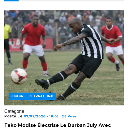
FOOTBALL AFRICAIN
FOOTBALL INTERNATIONAL
JOUEURS
Catégorie :
Posté Le
07/07/2026 - 18:05
28 Vues
Teko Modise Électrise Le Durban July Avec