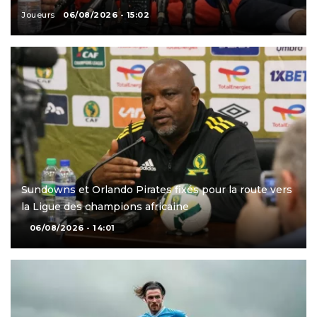
Joueurs
06/08/2026 - 15:02
Sundowns et Orlando Pirates fixés pour la route vers
la Ligue des champions africaine
06/08/2026 - 14:01