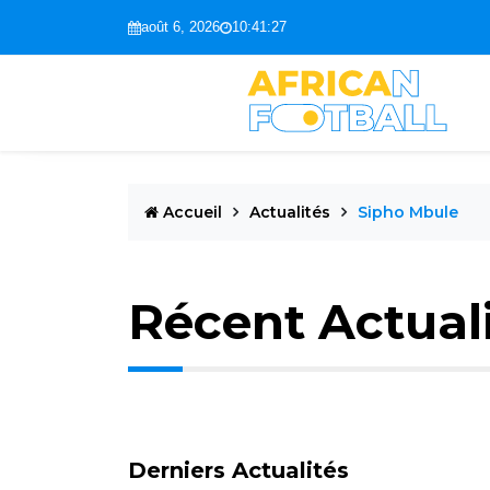
août 6, 2026
10:41:28
Accueil
Actualités
Sipho Mbule
Récent Actual
Derniers Actualités