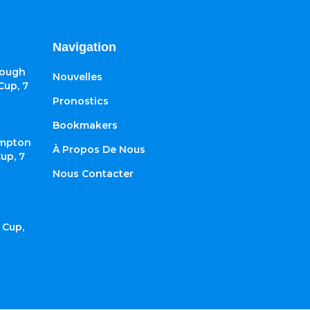
Navigation
rough
Nouvelles
Cup, 7
Pronostics
Bookmakers
ampton
À Propos De Nous
up, 7
Nous Contacter
 Cup,