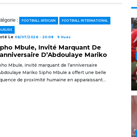
tégorie :
FOOTBALL AFRICAIN
FOOTBALL INTERNATIONAL
OUEURS
sté Le
06/07/2026 - 20:08
9 Vues
ipho Mbule, Invité Marquant De
’anniversaire D’Abdoulaye Mariko
pho Mbule, invité marquant de l’anniversaire
Abdoulaye Mariko Sipho Mbule a offert une belle
quence de proximité humaine en apparaissant…