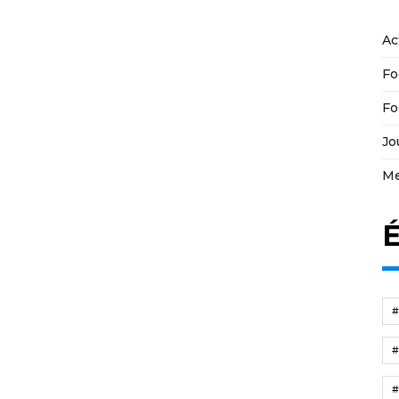
Ac
Fo
Fo
Jo
Me
É