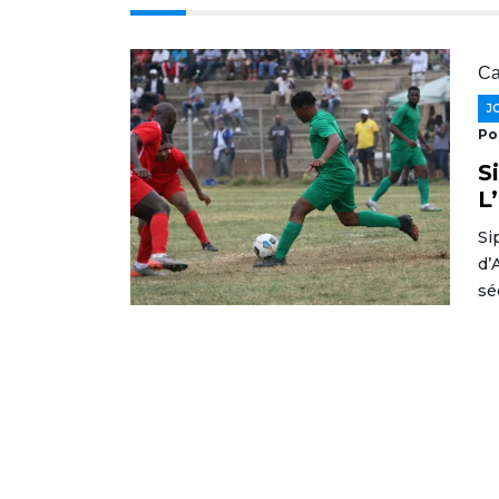
Ca
J
Po
S
L
Si
d’
sé