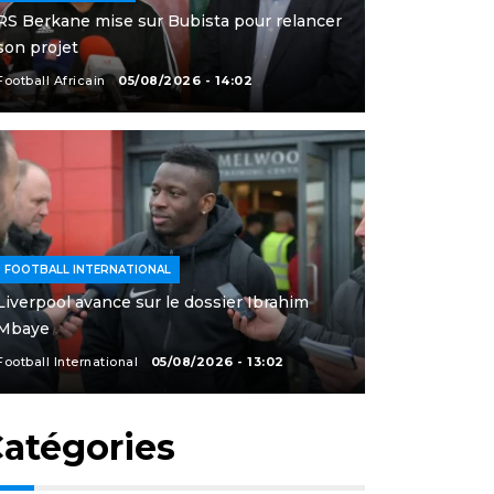
RS Berkane mise sur Bubista pour relancer
son projet
Football Africain
05/08/2026 - 14:02
FOOTBALL INTERNATIONAL
Liverpool avance sur le dossier Ibrahim
Mbaye
Football International
05/08/2026 - 13:02
atégories