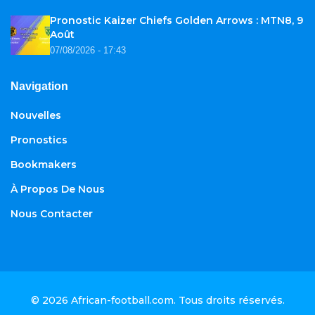
Pronostic Kaizer Chiefs Golden Arrows : MTN8, 9
Août
07/08/2026 - 17:43
Navigation
Nouvelles
Pronostics
Bookmakers
À Propos De Nous
Nous Contacter
© 2026
African-football.com
. Tous droits réservés.