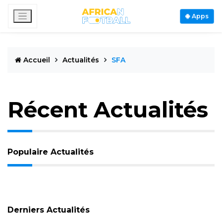
Apps
Accueil
Actualités
SFA
Récent Actualités
Populaire Actualités
Derniers Actualités