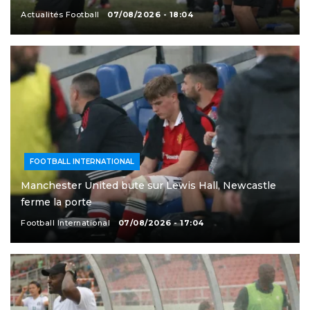
Actualités Football
07/08/2026 - 18:04
FOOTBALL INTERNATIONAL
Manchester United bute sur Lewis Hall, Newcastle
ferme la porte
Football International
07/08/2026 - 17:04