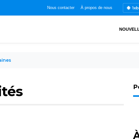
1xb
Nous contacter
À propos de nous
NOUVEL
aines
ités
P
À