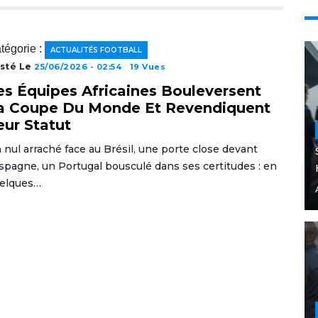
tégorie :
ACTUALITÉS FOOTBALL
sté Le
25/06/2026 - 02:54
19 Vues
es Équipes Africaines Bouleversent
a Coupe Du Monde Et Revendiquent
eur Statut
 nul arraché face au Brésil, une porte close devant
Espagne, un Portugal bousculé dans ses certitudes : en
elques…