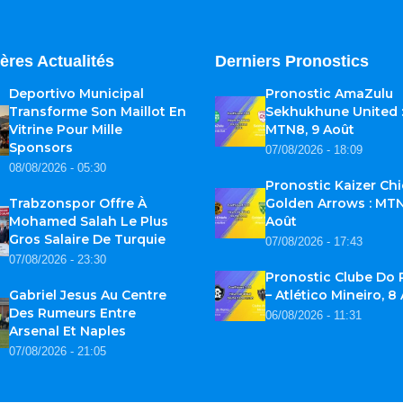
ères Actualités
Derniers Pronostics
Deportivo Municipal
Pronostic AmaZulu
Transforme Son Maillot En
Sekhukhune United 
Vitrine Pour Mille
MTN8, 9 Août
Sponsors
07/08/2026 - 18:09
08/08/2026 - 05:30
Pronostic Kaizer Chi
Trabzonspor Offre À
Golden Arrows : MTN
Mohamed Salah Le Plus
Août
Gros Salaire De Turquie
07/08/2026 - 17:43
07/08/2026 - 23:30
Pronostic Clube Do
Gabriel Jesus Au Centre
– Atlético Mineiro, 8
Des Rumeurs Entre
06/08/2026 - 11:31
Arsenal Et Naples
07/08/2026 - 21:05