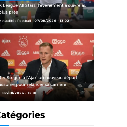
K League All Stars: l’événement à suivre au
plus près
Actualités Football
07/08/2026 - 13:02
Ter Stegen à l’Ajax: un nouveau départ
assumé pour relancer sa carrière
07/08/2026 - 12:01
atégories