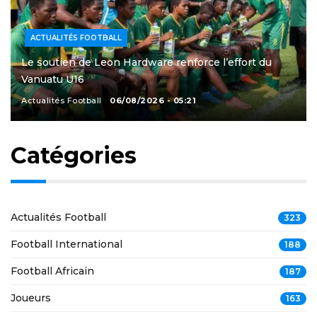
ACTUALITÉS FOOTBALL
Le soutien de Leon Hardware renforce l’effort du
Vanuatu U16
Actualités Football
06/08/2026 - 05:21
Catégories
Actualités Football
323
Football International
188
Football Africain
187
Joueurs
163