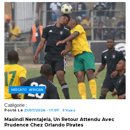
FOOTBALL AFRICAIN
MERCATO
Catégorie :
Posté Le
21/07/2026 - 17:07
3 Vues
Masindi Nemtajela, Un Retour Attendu Avec
Prudence Chez Orlando Pirates