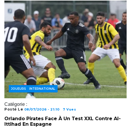
FOOTBALL AFRICAIN
FOOTBALL INTERNATIONAL
JOUEURS
Catégorie :
Posté Le
08/07/2026 - 21:10
7 Vues
Orlando Pirates Face À Un Test XXL Contre Al-
Ittihad En Espagne