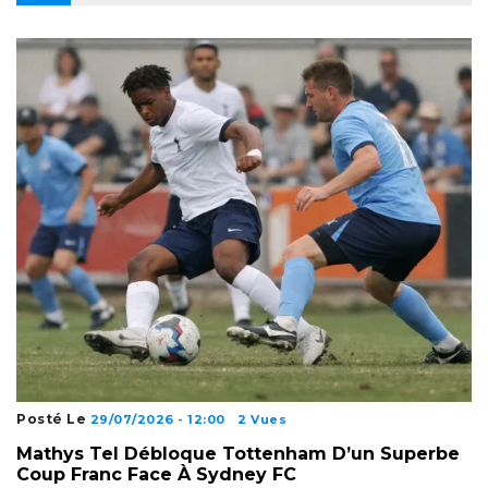
Posté Le
29/07/2026 - 12:00
2 Vues
Mathys Tel Débloque Tottenham D’un Superbe
Coup Franc Face À Sydney FC