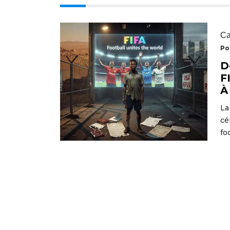
Ca
Po
D
F
À
La
cé
fo