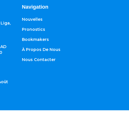
Navigation
Nouvelles
 Liga,
Pronostics
Bookmakers
 AD
À Propos De Nous
10
Nous Contacter
 Août