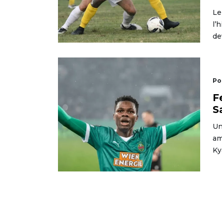
Le
l’
de
Po
F
S
Un
am
Ky