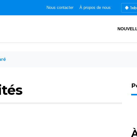
1xb
Nous contacter
À propos de nous
NOUVEL
aré
ités
P
À