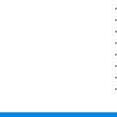
#
#
#