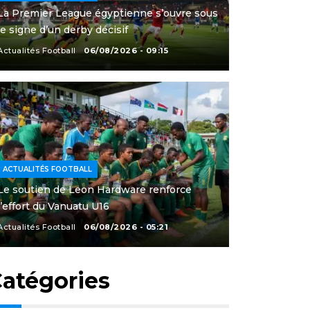
La Premier League égyptienne s’ouvre sous
le signe d’un derby décisif
Actualités Football
06/08/2026 - 09:15
ACTUALITÉS FOOTBALL
Le soutien de Leon Hardware renforce
l’effort du Vanuatu U16
Actualités Football
06/08/2026 - 05:21
atégories