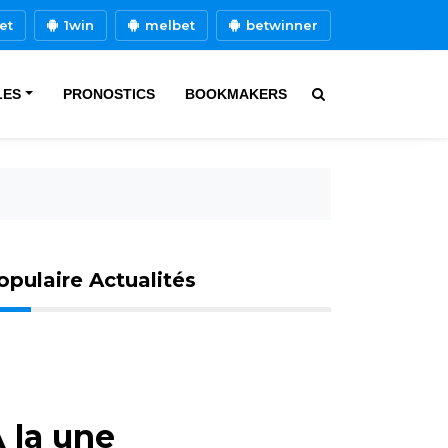
et
1win
melbet
betwinner
LES
PRONOSTICS
BOOKMAKERS
opulaire Actualités
 la une