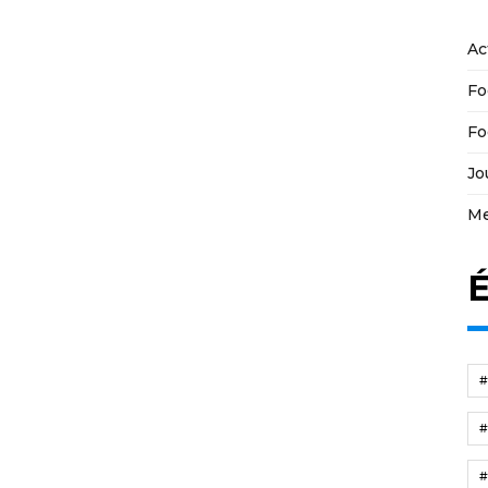
Ac
Fo
Fo
Jo
Me
É