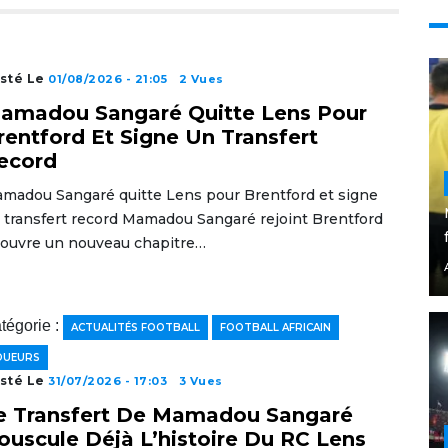
sté Le
01/08/2026 - 21:05
2 Vues
amadou Sangaré Quitte Lens Pour
rentford Et Signe Un Transfert
ecord
madou Sangaré quitte Lens pour Brentford et signe
 transfert record Mamadou Sangaré rejoint Brentford
 ouvre un nouveau chapitre…
tégorie :
ACTUALITÉS FOOTBALL
FOOTBALL AFRICAIN
OUEURS
sté Le
31/07/2026 - 17:03
3 Vues
e Transfert De Mamadou Sangaré
ouscule Déjà L’histoire Du RC Lens