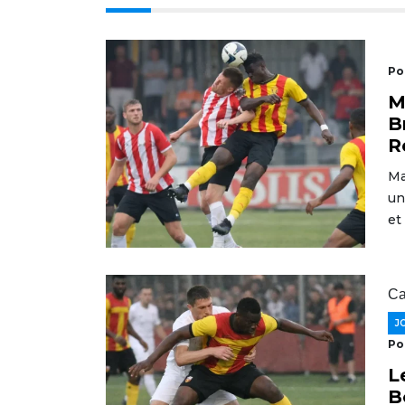
Po
M
B
R
Ma
un
et
Ca
J
Po
L
B