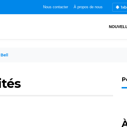
1xb
Nous contacter
À propos de nous
NOUVEL
Bell
ités
P
À