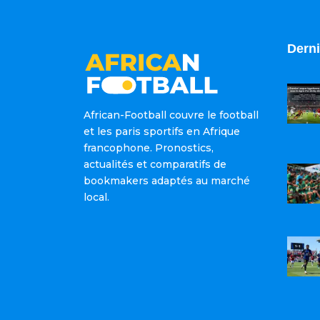
Derni
African-Football couvre le football
et les paris sportifs en Afrique
francophone. Pronostics,
actualités et comparatifs de
bookmakers adaptés au marché
local.