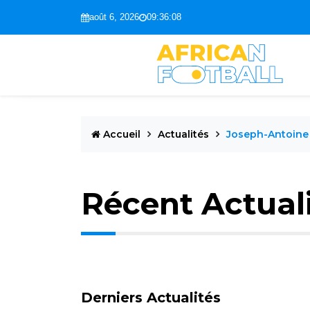
août 6, 2026
09:36:09
Accueil
Actualités
Joseph-Antoine 
Récent Actual
Derniers Actualités