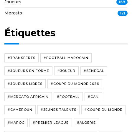
Joueurs
168
Mercato
121
Étiquettes
#TRANSFERTS
#FOOTBALL MAROCAIN
#JOUEURS EN FORME
#JOUEUR
#SÉNÉGAL
#JOUEURS LIBRES
#COUPE DU MONDE 2026
#MERCATO AFRICAIN
#FOOTBALL
#CAN
#CAMEROUN
#JEUNES TALENTS
#COUPE DU MONDE
#MAROC
#PREMIER LEAGUE
#ALGÉRIE