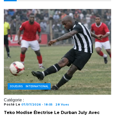
FOOTBALL AFRICAIN
FOOTBALL INTERNATIONAL
JOUEURS
Catégorie :
Posté Le
07/07/2026 - 18:05
28 Vues
Teko Modise Électrise Le Durban July Avec