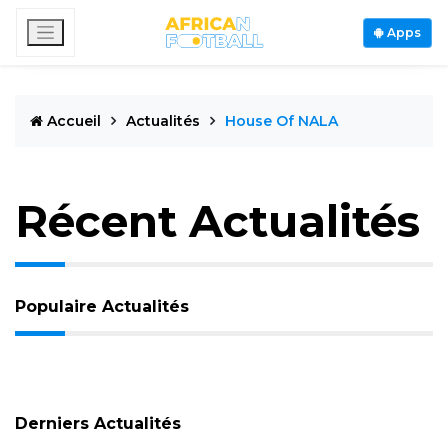
Apps
Accueil
Actualités
House Of NALA
Récent Actualités
Populaire Actualités
Derniers Actualités