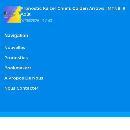
Pronostic Kaizer Chiefs Golden Arrows : MTN8, 9
Août
07/08/2026 - 17:43
Navigation
Nouvelles
Pronostics
Bookmakers
À Propos De Nous
Nous Contacter
© 2026
African-football.com
. Tous droits réservés.