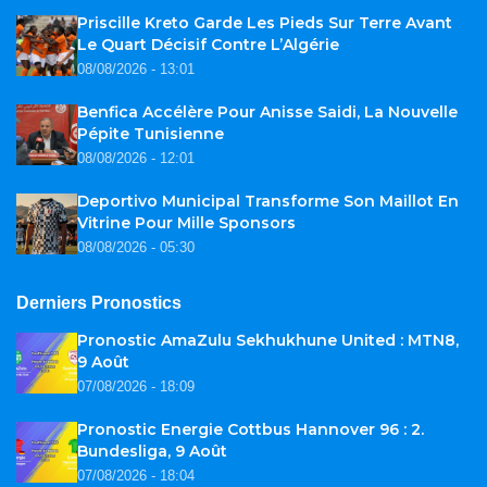
Priscille Kreto Garde Les Pieds Sur Terre Avant
Le Quart Décisif Contre L’Algérie
08/08/2026 - 13:01
Benfica Accélère Pour Anisse Saidi, La Nouvelle
Pépite Tunisienne
08/08/2026 - 12:01
Deportivo Municipal Transforme Son Maillot En
Vitrine Pour Mille Sponsors
08/08/2026 - 05:30
Derniers Pronostics
Pronostic AmaZulu Sekhukhune United : MTN8,
9 Août
07/08/2026 - 18:09
Pronostic Energie Cottbus Hannover 96 : 2.
Bundesliga, 9 Août
07/08/2026 - 18:04