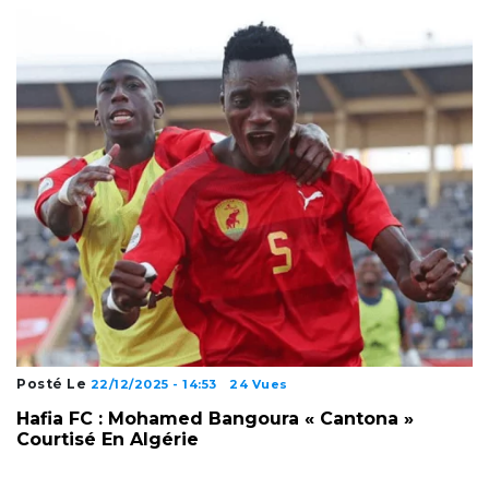
Posté Le
22/12/2025 - 14:53
24 Vues
Hafia FC : Mohamed Bangoura « Cantona »
Courtisé En Algérie