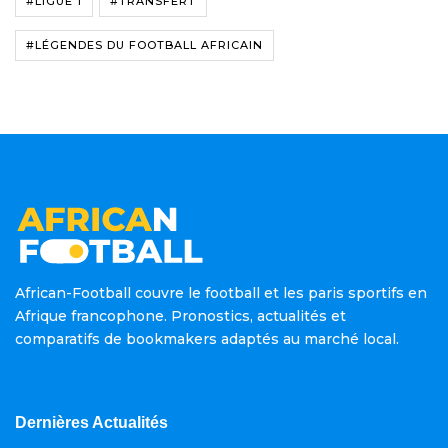
#LIGUE 1
#TRANSFERT
#LÉGENDES DU FOOTBALL AFRICAIN
African-Football couvre le football et les paris sportifs en
Afrique francophone. Pronostics, actualités et
comparatifs de bookmakers adaptés au marché local.
Dernières Actualités