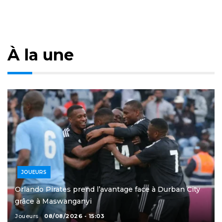
À la une
JOUEURS
Orlando Pirates prend l’avantage face à Durban City
grâce à Maswanganyi
Joueurs
08/08/2026 - 15:03