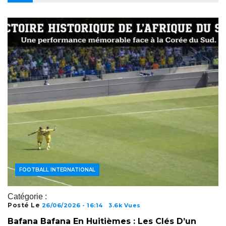
ACTUALITÉS FOOTBALL
FOOTBALL INTERNATIONAL
Catégorie :
Posté Le
26/06/2026 - 16:14
3.6k Vues
Bafana Bafana En Huitièmes : Les Clés D’un