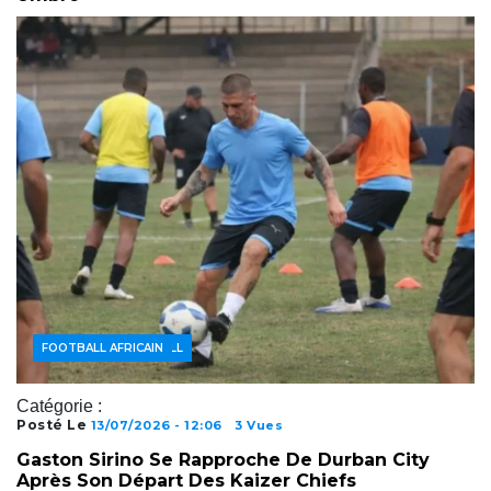
ACTUALITÉS FOOTBALL
FOOTBALL AFRICAIN
Catégorie :
Posté Le
13/07/2026 - 12:06
3 Vues
Gaston Sirino Se Rapproche De Durban City
Après Son Départ Des Kaizer Chiefs