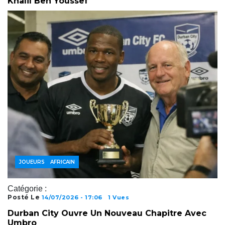
Khalil Ben Youssef
FOOTBALL AFRICAIN
JOUEURS
Catégorie :
Posté Le
14/07/2026 - 17:06
1 Vues
Durban City Ouvre Un Nouveau Chapitre Avec
Umbro