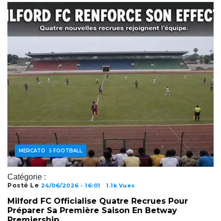
ACTUALITÉS FOOTBALL
MERCATO
Catégorie :
Posté Le
24/06/2026 - 16:01
1.1k Vues
Milford FC Officialise Quatre Recrues Pour
Préparer Sa Première Saison En Betway
Premiership