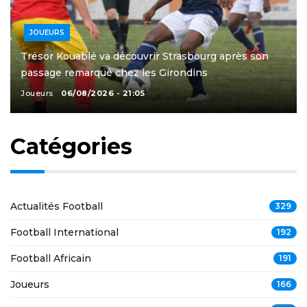
JOUEURS
Trésor Kouablé va découvrir Strasbourg après son
passage remarqué chez les Girondins
Joueurs
06/08/2026 - 21:05
Catégories
Actualités Football
329
Football International
192
Football Africain
191
Joueurs
166