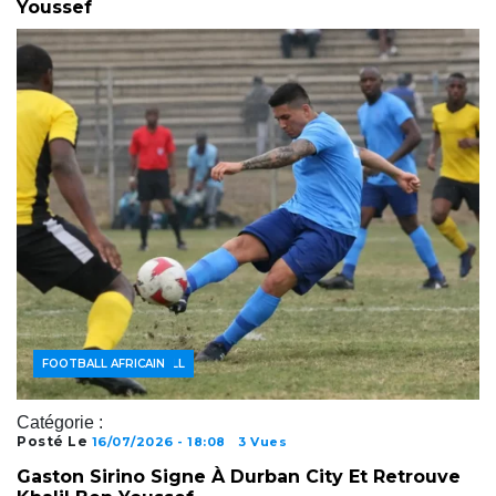
Youssef
ACTUALITÉS FOOTBALL
FOOTBALL AFRICAIN
Catégorie :
Posté Le
16/07/2026 - 18:08
3 Vues
Gaston Sirino Signe À Durban City Et Retrouve