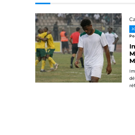
Ca
J
Po
I
M
M
Im
dé
ré