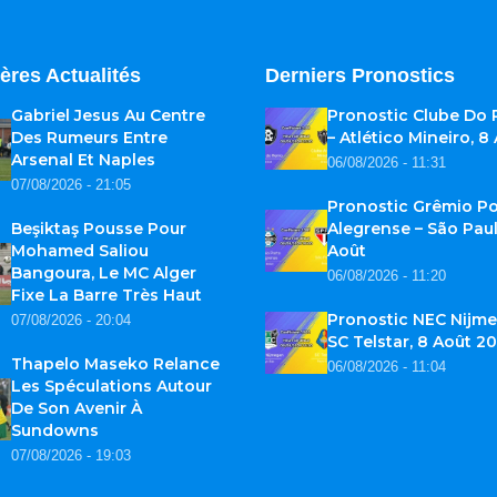
ères Actualités
Derniers Pronostics
Gabriel Jesus Au Centre
Pronostic Clube Do
Des Rumeurs Entre
– Atlético Mineiro, 8
Arsenal Et Naples
06/08/2026 - 11:31
07/08/2026 - 21:05
Pronostic Grêmio Po
Beşiktaş Pousse Pour
Alegrense – São Paul
Mohamed Saliou
Août
Bangoura, Le MC Alger
06/08/2026 - 11:20
Fixe La Barre Très Haut
Pronostic NEC Nijme
07/08/2026 - 20:04
SC Telstar, 8 Août 2
Thapelo Maseko Relance
06/08/2026 - 11:04
Les Spéculations Autour
De Son Avenir À
Sundowns
07/08/2026 - 19:03