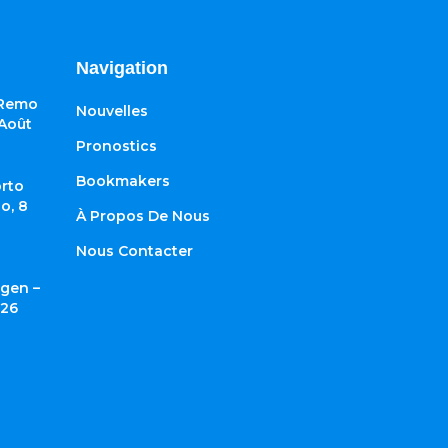
Navigation
 Remo
Nouvelles
 Août
Pronostics
Bookmakers
rto
o, 8
À Propos De Nous
Nous Contacter
gen –
026