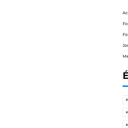
Ac
Fo
Fo
Jo
Me
É