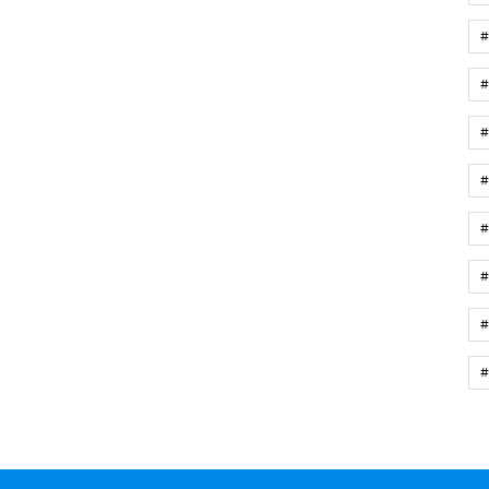
#
#
#