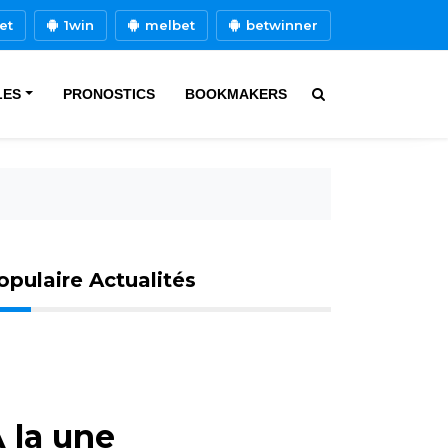
et
1win
melbet
betwinner
LES
PRONOSTICS
BOOKMAKERS
opulaire Actualités
 la une