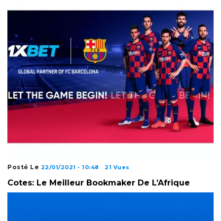
Posté Le
22/01/2021 - 10:48
21 Vues
Cotes: Le Meilleur Bookmaker De L’Afrique