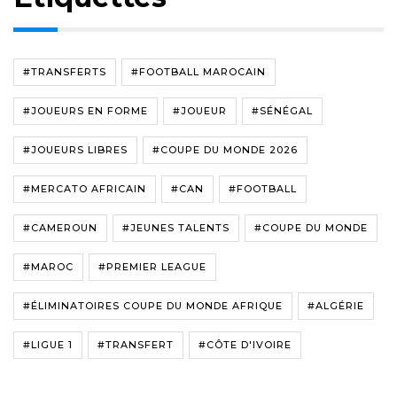
#TRANSFERTS
#FOOTBALL MAROCAIN
#JOUEURS EN FORME
#JOUEUR
#SÉNÉGAL
#JOUEURS LIBRES
#COUPE DU MONDE 2026
#MERCATO AFRICAIN
#CAN
#FOOTBALL
#CAMEROUN
#JEUNES TALENTS
#COUPE DU MONDE
#MAROC
#PREMIER LEAGUE
#ÉLIMINATOIRES COUPE DU MONDE AFRIQUE
#ALGÉRIE
#LIGUE 1
#TRANSFERT
#CÔTE D'IVOIRE