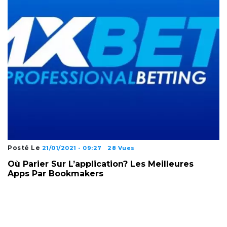
Posté Le
21/01/2021 - 09:27
28 Vues
Où Parier Sur L’application? Les Meilleures
Apps Par Bookmakers