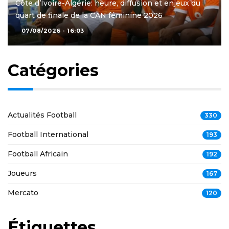
Côte d’Ivoire-Algérie: heure, diffusion et enjeux du
quart de finale de la CAN féminine 2026
07/08/2026 - 16:03
Catégories
Actualités Football
330
Football International
193
Football Africain
192
Joueurs
167
Mercato
120
Étiquettes