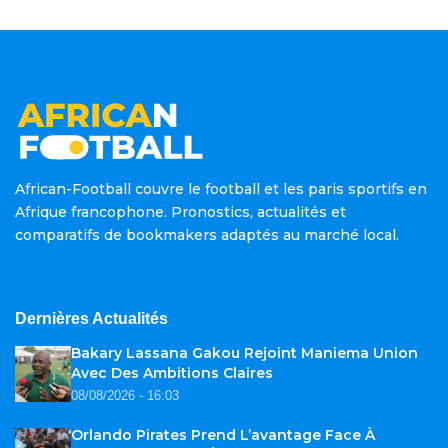
African-Football couvre le football et les paris sportifs en
Afrique francophone. Pronostics, actualités et
comparatifs de bookmakers adaptés au marché local.
Dernières Actualités
Bakary Lassana Gakou Rejoint Maniema Union
Avec Des Ambitions Claires
08/08/2026 - 16:03
Orlando Pirates Prend L’avantage Face À