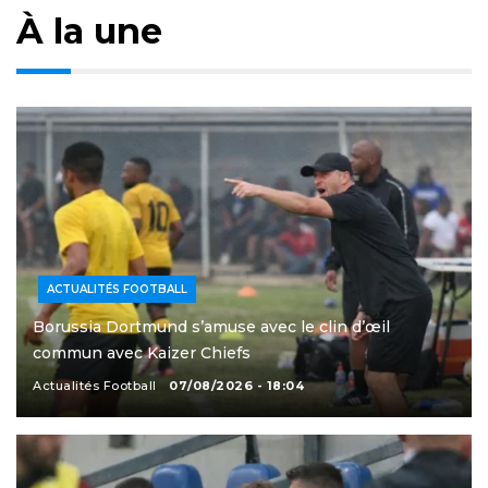
À la une
ACTUALITÉS FOOTBALL
Borussia Dortmund s’amuse avec le clin d’œil
commun avec Kaizer Chiefs
Actualités Football
07/08/2026 - 18:04