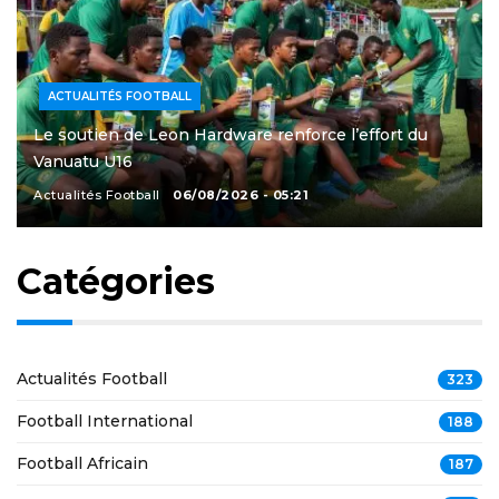
ACTUALITÉS FOOTBALL
Le soutien de Leon Hardware renforce l’effort du
Vanuatu U16
Actualités Football
06/08/2026 - 05:21
Catégories
Actualités Football
323
Football International
188
Football Africain
187