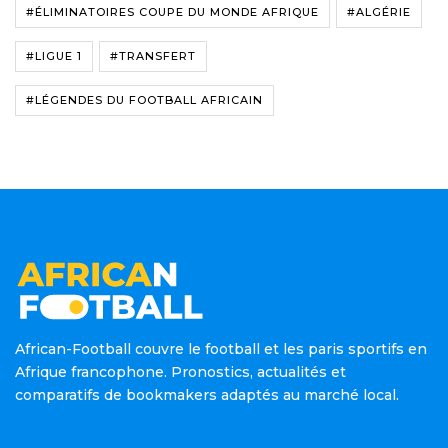
#ÉLIMINATOIRES COUPE DU MONDE AFRIQUE
#ALGÉRIE
#LIGUE 1
#TRANSFERT
#LÉGENDES DU FOOTBALL AFRICAIN
African-Football couvre le football et les paris sportifs en
Afrique francophone. Pronostics, actualités et
comparatifs de bookmakers adaptés au marché local.