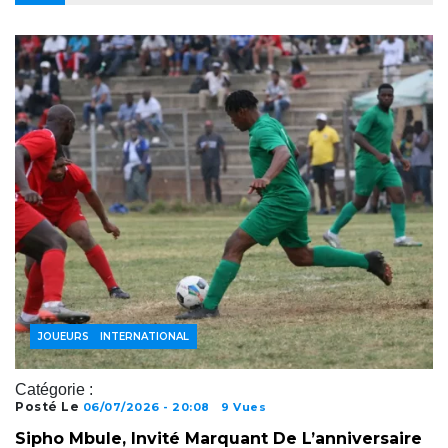
FOOTBALL AFRICAIN
FOOTBALL INTERNATIONAL
JOUEURS
Catégorie :
Posté Le
06/07/2026 - 20:08
9 Vues
Sipho Mbule, Invité Marquant De L’anniversaire