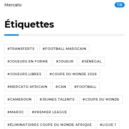
Mercato
118
Étiquettes
#TRANSFERTS
#FOOTBALL MAROCAIN
#JOUEURS EN FORME
#JOUEUR
#SÉNÉGAL
#JOUEURS LIBRES
#COUPE DU MONDE 2026
#MERCATO AFRICAIN
#CAN
#FOOTBALL
#CAMEROUN
#JEUNES TALENTS
#COUPE DU MONDE
#MAROC
#PREMIER LEAGUE
#ÉLIMINATOIRES COUPE DU MONDE AFRIQUE
#LIGUE 1