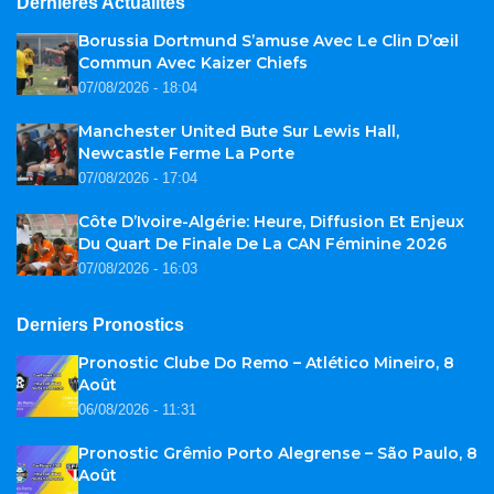
Dernières Actualités
Borussia Dortmund S’amuse Avec Le Clin D’œil
Commun Avec Kaizer Chiefs
07/08/2026 - 18:04
Manchester United Bute Sur Lewis Hall,
Newcastle Ferme La Porte
07/08/2026 - 17:04
Côte D’Ivoire-Algérie: Heure, Diffusion Et Enjeux
Du Quart De Finale De La CAN Féminine 2026
07/08/2026 - 16:03
Derniers Pronostics
Pronostic Clube Do Remo – Atlético Mineiro, 8
Août
06/08/2026 - 11:31
Pronostic Grêmio Porto Alegrense – São Paulo, 8
Août