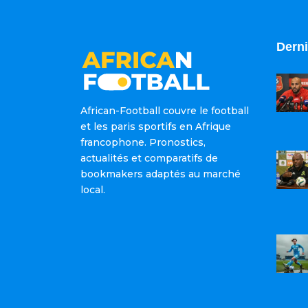
Derni
African-Football couvre le football
et les paris sportifs en Afrique
francophone. Pronostics,
actualités et comparatifs de
bookmakers adaptés au marché
local.