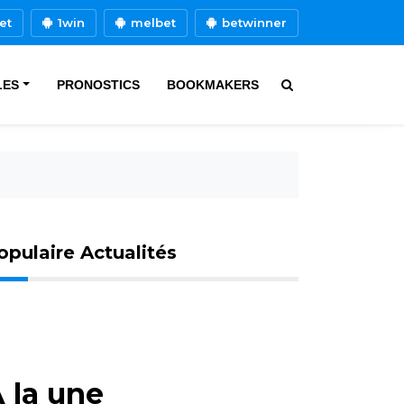
et
1win
melbet
betwinner
LES
PRONOSTICS
BOOKMAKERS
opulaire Actualités
 la une