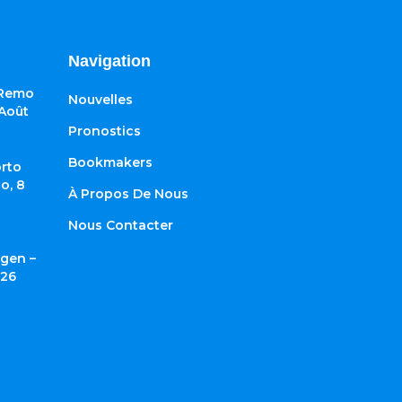
Navigation
 Remo
Nouvelles
 Août
Pronostics
Bookmakers
rto
o, 8
À Propos De Nous
Nous Contacter
gen –
026