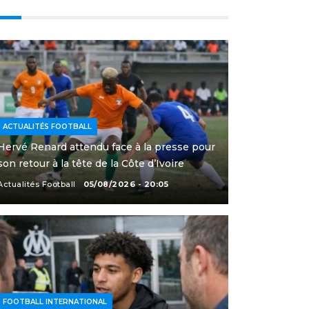
ACTUALITÉS FOOTBALL
Hervé Renard attendu face à la presse pour
son retour à la tête de la Côte d’Ivoire
Actualités Football
05/08/2026 - 20:05
FOOTBALL INTERNATIONAL