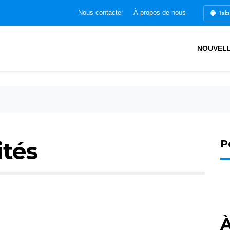
1xb
Nous contacter
À propos de nous
NOUVEL
ités
P
À