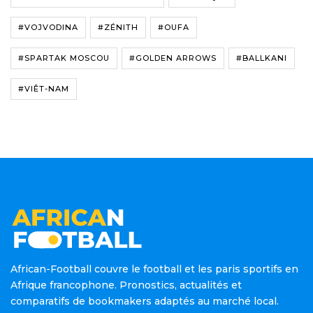
#VOJVODINA
#ZÉNITH
#OUFA
#SPARTAK MOSCOU
#GOLDEN ARROWS
#BALLKANI
#VIÊT-NAM
African-Football couvre le football et les paris sportifs en
Afrique francophone. Pronostics, actualités et
comparatifs de bookmakers adaptés au marché local.