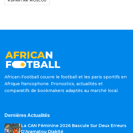
#SPARTAK MOSCOU
African-Football couvre le football et les paris sportifs en
Afrique francophone. Pronostics, actualités et
comparatifs de bookmakers adaptés au marché local.
Dernières Actualités
La CAN Féminine 2026 Bascule Sur Deux Erreurs
D’Aramatou Diakité