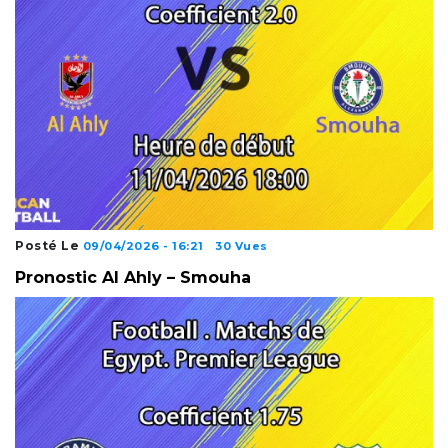
Posté Le
09/04/2026 - 16:21
30 Vues
Pronostic Al Ahly – Smouha