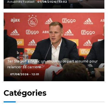
Actualités Football
07/08/2026 - 13:02
Ter Stegen à l’Ajax: un nouveau départ assumé pour
relancer sa carrière
07/08/2026 - 12:01
Catégories