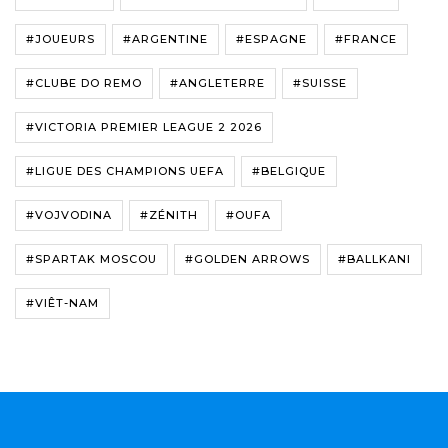
#JOUEURS
#ARGENTINE
#ESPAGNE
#FRANCE
#CLUBE DO REMO
#ANGLETERRE
#SUISSE
#VICTORIA PREMIER LEAGUE 2 2026
#LIGUE DES CHAMPIONS UEFA
#BELGIQUE
#VOJVODINA
#ZÉNITH
#OUFA
#SPARTAK MOSCOU
#GOLDEN ARROWS
#BALLKANI
#VIÊT-NAM