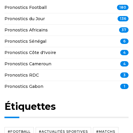
Pronostics Football
180
Pronostics du Jour
136
Pronostics Africains
37
Pronostics Sénégal
6
Pronostics Côte d'Ivoire
4
Pronostics Cameroun
4
Pronostics RDC
3
Pronostics Gabon
1
Étiquettes
#FOOTBALL
#ACTUALITÉS SPORTIVES
#MATCHS