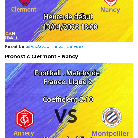
Posté Le
08/04/2026 - 18:22
28 Vues
Pronostic Clermont – Nancy