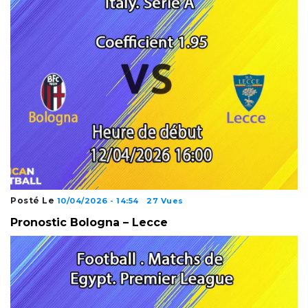
Posté Le
10/04/2026 - 14:54
27 Vues
Pronostic Bologna – Lecce