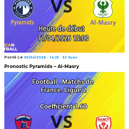
Posté Le
09/04/2026 - 14:25
32 Vues
Pronostic Pyramids – Al-Masry