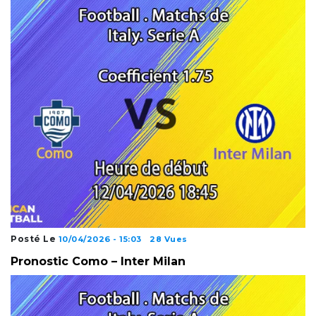
Posté Le
10/04/2026 - 15:03
28 Vues
Pronostic Como – Inter Milan