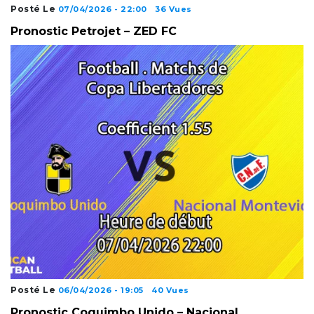
Posté Le
07/04/2026 - 22:00
36 Vues
Pronostic Petrojet – ZED FC
Posté Le
06/04/2026 - 19:05
40 Vues
Pronostic Coquimbo Unido – Nacional