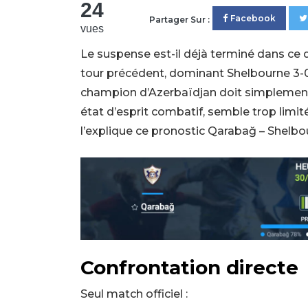
24
Facebook
Partager Sur :
vues
Le suspense est-il déjà terminé dans ce 
tour précédent, dominant Shelbourne 3-0 
champion d’Azerbaïdjan doit simplement
état d’esprit combatif, semble trop limit
l’explique ce pronostic Qarabağ – Shelbo
Confrontation directe
Seul match officiel :