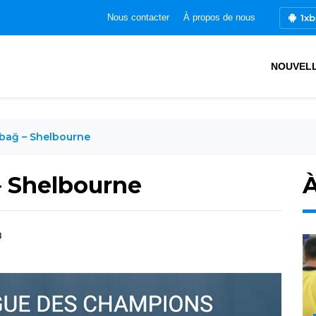
1xb
Nous contacter
À propos de nous
NOUVEL
bağ – Shelbourne
– Shelbourne
À
8