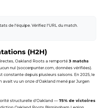
ats de l'équipe. Vérifiez l'URL du match.
tations (H2H)
 directes, Oakland Roots a remporté
3 matchs
ucun nul (soccerpunter.com, données vérifiées).
 constante depuis plusieurs saisons. En 2025, le
um avait vu un onze d’Oakland mené par Jurgen
iorité structurelle d’Oakland —
75% de victoires
prédiction Oakland Roots Birmingham Legion