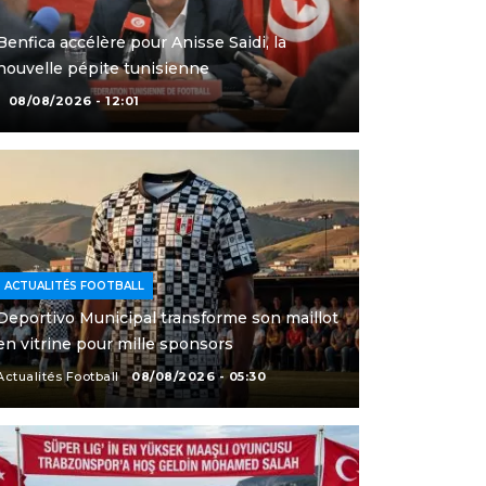
Benfica accélère pour Anisse Saidi, la
nouvelle pépite tunisienne
08/08/2026 - 12:01
ACTUALITÉS FOOTBALL
Deportivo Municipal transforme son maillot
en vitrine pour mille sponsors
Actualités Football
08/08/2026 - 05:30