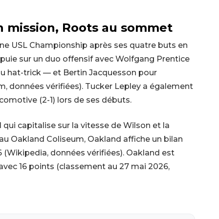
n mission, Roots au sommet
aine USL Championship après ses quatre buts en
puie sur un duo offensif avec Wolfgang Prentice
u hat-trick — et Bertin Jacquesson pour
m, données vérifiées). Tucker Lepley a également
comotive (2-1) lors de ses débuts.
 qui capitalise sur la vitesse de Wilson et la
le au Oakland Coliseum, Oakland affiche un bilan
6 (Wikipedia, données vérifiées). Oakland est
avec 16 points (classement au 27 mai 2026,