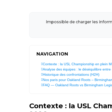
Impossible de charger les inform
NAVIGATION
Contexte : la USL Championship en plein M
Analyse des équipes : le déséquilibre entre
Historique des confrontations (H2H)
Nos paris pour Oakland Roots – Birmingha
FAQ — Oakland Roots vs Birmingham Legi
Contexte : la USL Cha