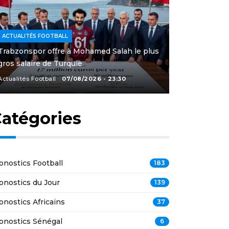
ACTUALITÉS FOOTBALL
Trabzonspor offre à Mohamed Salah le plus
gros salaire de Turquie
Actualités Football
07/08/2026 - 23:30
atégories
onostics Football
183
onostics du Jour
139
onostics Africains
37
onostics Sénégal
6