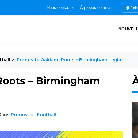
1xb
Nous contacter
À propos de nous
NOUVEL
tball
Pronostic Oakland Roots – Birmingham Legion
Roots – Birmingham
À
Dans
Pronostics Football