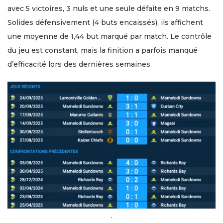
avec 5 victoires, 3 nuls et une seule défaite en 9 matchs.
Solides défensivement (4 buts encaissés), ils affichent
une moyenne de 1,44 but marqué par match. Le contrôle
du jeu est constant, mais la finition a parfois manqué
d’efficacité lors des dernières semaines
.