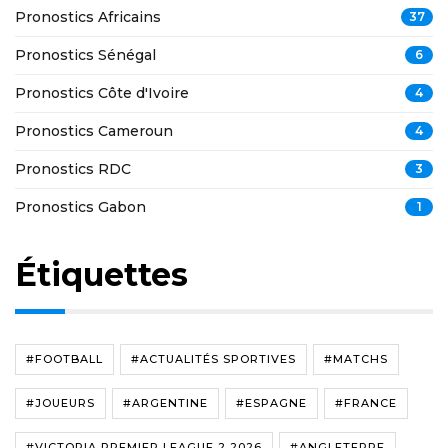
Pronostics Africains
37
Pronostics Sénégal
6
Pronostics Côte d'Ivoire
4
Pronostics Cameroun
4
Pronostics RDC
3
Pronostics Gabon
1
Étiquettes
#FOOTBALL
#ACTUALITÉS SPORTIVES
#MATCHS
#JOUEURS
#ARGENTINE
#ESPAGNE
#FRANCE
#VICTORIA PREMIER LEAGUE 2 2026
#ANGLETERRE