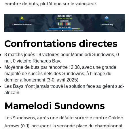
nombre de buts, plutôt que sur le vainqueur.
Confrontations directes
8 matchs joués : 8 victoires pour Mamelodi Sundowns, 0
nul, 0 victoire Richards Bay.
Moyenne de buts par rencontre : 2,38, avec une grande
majorité de succès nets des Sundowns, à l’image du
dernier affrontement (3-0, avril 2025).
Les Bays n’ont jamais trouvé la solution face au géant sud-
africain.
Mamelodi Sundowns
Les Sundowns, après une défaite surprise contre Golden
Arrows (0-1), occupent la seconde place du championnat