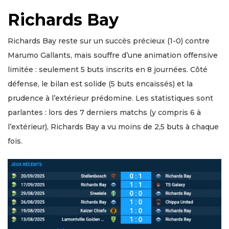
Richards Bay
Richards Bay reste sur un succès précieux (1-0) contre
Marumo Gallants, mais souffre d’une animation offensive
limitée : seulement 5 buts inscrits en 8 journées. Côté
défense, le bilan est solide (5 buts encaissés) et la
prudence à l’extérieur prédomine. Les statistiques sont
parlantes : lors des 7 derniers matchs (y compris 6 à
l’extérieur), Richards Bay a vu moins de 2,5 buts à chaque
fois.