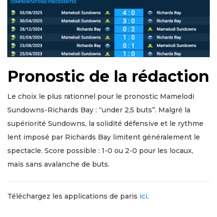
Pronostic de la rédaction
Le choix le plus rationnel pour le pronostic Mamelodi
Sundowns-Richards Bay : “under 2,5 buts”. Malgré la
supériorité Sundowns, la solidité défensive et le rythme
lent imposé par Richards Bay limitent généralement le
spectacle. Score possible : 1-0 ou 2-0 pour les locaux,
mais sans avalanche de buts.
Téléchargez les applications de paris
ici
.