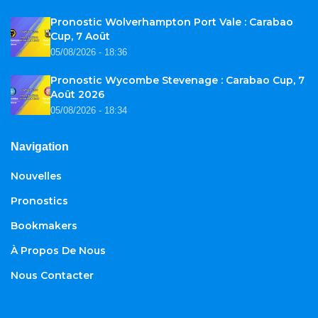
Pronostic Wolverhampton Port Vale : Carabao
Cup, 7 Août
05/08/2026 - 18:36
Pronostic Wycombe Stevenage : Carabao Cup, 7
Août 2026
05/08/2026 - 18:34
Navigation
Nouvelles
Pronostics
Bookmakers
À Propos De Nous
Nous Contacter