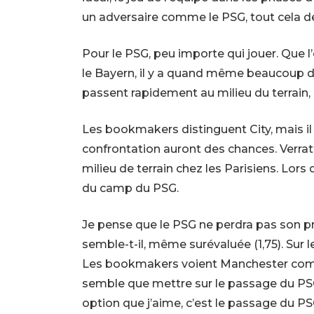
un adversaire comme le PSG, tout cela de
Pour le PSG, peu importe qui jouer. Que 
le Bayern, il y a quand même beaucoup d
passent rapidement au milieu du terrain, 
Les bookmakers distinguent City, mais i
confrontation auront des chances. Verratti
milieu de terrain chez les Parisiens. Lors
du camp du PSG.
Je pense que le PSG ne perdra pas son p
semble-t-il, même surévaluée (1,75). Sur 
Les bookmakers voient Manchester comme
semble que mettre sur le passage du PSG
option que j’aime, c’est le passage du PS