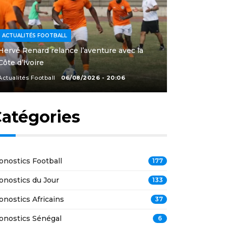
ACTUALITÉS FOOTBALL
Hervé Renard relance l’aventure avec la
Côte d’Ivoire
Actualités Football
06/08/2026 - 20:06
atégories
onostics Football
177
onostics du Jour
133
onostics Africains
37
onostics Sénégal
6