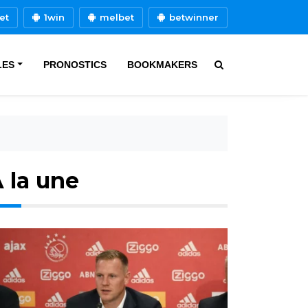
et
1win
melbet
betwinner
LES
PRONOSTICS
BOOKMAKERS
 la une