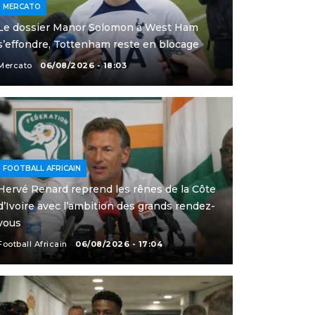
MERCATO
Le dossier Manor Solomon à West Ham
s’effondre, Tottenham reste en blocage
Mercato
06/08/2026 - 18:03
FOOTBALL AFRICAIN
Hervé Renard reprend les rênes de la Côte
d’Ivoire avec l’ambition des grands rendez-
vous
Football Africain
06/08/2026 - 17:04