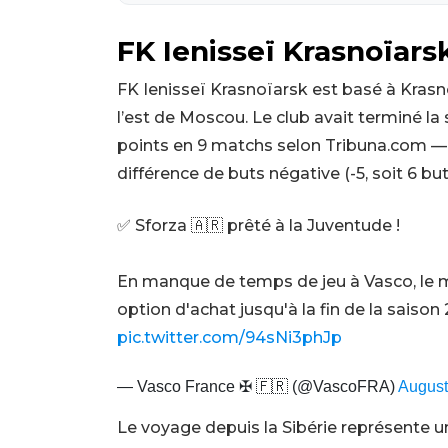
FK Ienisseï Krasnoïarsk
FK Ienisseï Krasnoïarsk est basé à Krasno
l’est de Moscou. Le club avait terminé la
points en 9 matchs selon Tribuna.com — u
différence de buts négative (-5, soit 6 b
✅ Sforza 🇦🇷 prêté à la Juventude !
En manque de temps de jeu à Vasco, le mi
option d'achat jusqu'à la fin de la saison
pic.twitter.com/94sNi3phJp
— Vasco France ✠ 🇫🇷 (@VascoFRA)
August
Le voyage depuis la Sibérie représente un