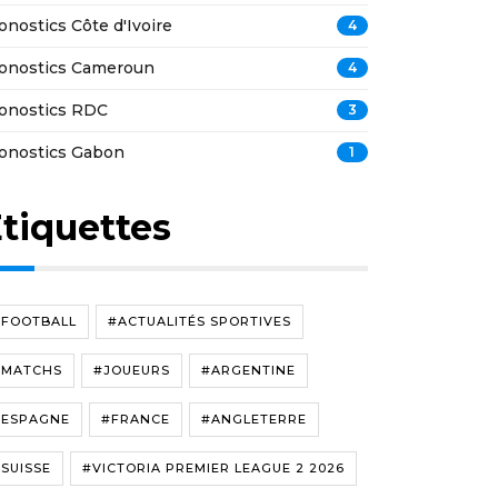
onostics Côte d'Ivoire
4
onostics Cameroun
4
onostics RDC
3
onostics Gabon
1
tiquettes
#FOOTBALL
#ACTUALITÉS SPORTIVES
#MATCHS
#JOUEURS
#ARGENTINE
#ESPAGNE
#FRANCE
#ANGLETERRE
SUISSE
#VICTORIA PREMIER LEAGUE 2 2026