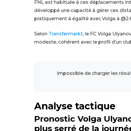
FNL est habituée à ces déplacements inte
développé une capacité à gérer ces dist
pratiquement à égalité avec Volga à @2.
Selon
Transfermarkt
, le FC Volga Ulyano
modeste, cohérent avec le profil d’un clu
Impossible de charger les résult
Analyse tactique
Pronostic Volga Ulyanov
plus serré de la journ