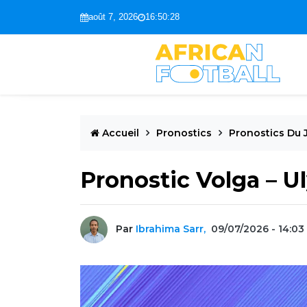
août 7, 2026
16:50:29
Accueil
Pronostics
Pronostics Du 
Pronostic Volga – U
Par
Ibrahima Sarr,
09/07/2026 - 14:03