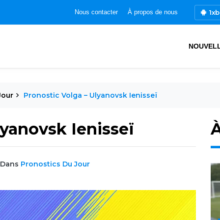
1xb
Nous contacter
À propos de nous
NOUVEL
Jour
Pronostic Volga – Ulyanovsk Ienisseï
lyanovsk Ienisseï
À
Dans
Pronostics Du Jour