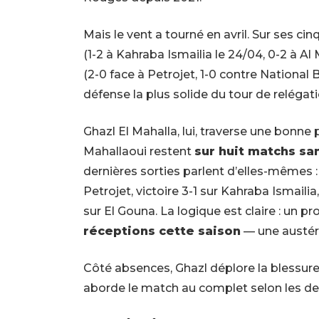
Mais le vent a tourné en avril. Sur ses ci
(1-2 à Kahraba Ismailia le 24/04, 0-2 à A
(2-0 face à Petrojet, 1-0 contre National B
défense la plus solide du tour de relégati
Ghazl El Mahalla, lui, traverse une bonne 
Mahallaoui restent
sur huit matchs sa
dernières sorties parlent d’elles-mêmes : 
Petrojet, victoire 3-1 sur Kahraba Ismailia
sur El Gouna. La logique est claire : un pro
réceptions cette saison
— une austéri
Côté absences, Ghazl déplore la blessure
aborde le match au complet selon les de