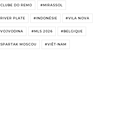
#CLUBE DO REMO
#MIRASSOL
RIVER PLATE
#INDONÉSIE
#VILA NOVA
#VOJVODINA
#MLS 2026
#BELGIQUE
#SPARTAK MOSCOU
#VIÊT-NAM