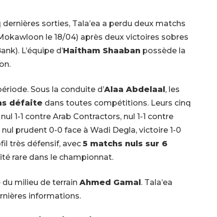
nq dernières sorties, Tala’ea a perdu deux matchs
l Mokawloon le 18/04) après deux victoires sobres
ank). L’équipe d’
Haitham Shaaban
possède la
on.
période. Sous la conduite d’
Alaa Abdelaal
, les
ns défaite
dans toutes compétitions. Leurs cinq
nul 1-1 contre Arab Contractors, nul 1-1 contre
, nul prudent 0-0 face à Wadi Degla, victoire 1-0
fil très défensif, avec
5 matchs nuls sur 6
té rare dans le championnat.
 du milieu de terrain
Ahmed Gamal
. Tala’ea
rnières informations.