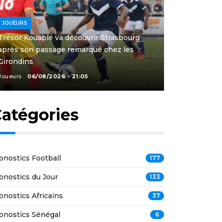
JOUEURS
Trésor Kouablé va découvrir Strasbourg
après son passage remarqué chez les
Girondins
Joueurs
06/08/2026 - 21:05
atégories
onostics Football
177
onostics du Jour
133
onostics Africains
37
onostics Sénégal
6