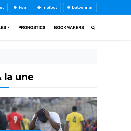
et
1win
melbet
betwinner
LES
PRONOSTICS
BOOKMAKERS
 la une