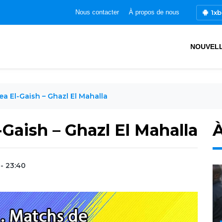
1xb
Nous contacter
À propos de nous
NOUVEL
ea El-Gaish – Ghazl El Mahalla
-Gaish – Ghazl El Mahalla
À
- 23:40