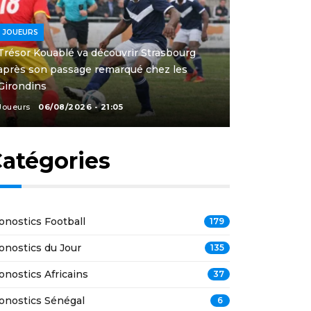
JOUEURS
Trésor Kouablé va découvrir Strasbourg
après son passage remarqué chez les
Girondins
Joueurs
06/08/2026 - 21:05
atégories
onostics Football
179
onostics du Jour
135
onostics Africains
37
onostics Sénégal
6