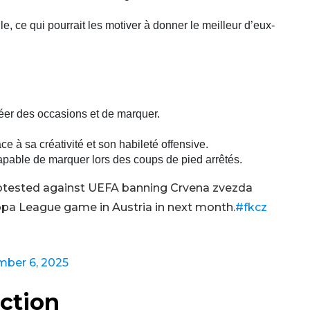
, ce qui pourrait les motiver à donner le meilleur d’eux-
éer des occasions et de marquer.
ce à sa créativité et son habileté offensive.
apable de marquer lors des coups de pied arrêtés.
otested against UEFA banning Crvena zvezda
opa League game in Austria in next month.
#fkcz
ber 6, 2025
action