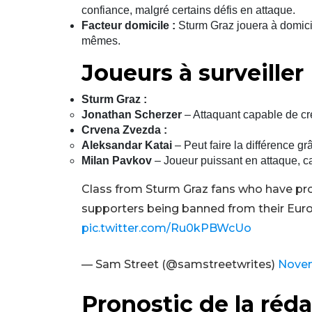
confiance, malgré certains défis en attaque.
Facteur domicile :
Sturm Graz jouera à domicile
mêmes.
Joueurs à surveiller
Sturm Graz :
Jonathan Scherzer
– Attaquant capable de cr
Crvena Zvezda :
Aleksandar Katai
– Peut faire la différence grâ
Milan Pavkov
– Joueur puissant en attaque, c
Class from Sturm Graz fans who have pr
supporters being banned from their Eur
pic.twitter.com/Ru0kPBWcUo
— Sam Street (@samstreetwrites)
Novem
Pronostic de la réd