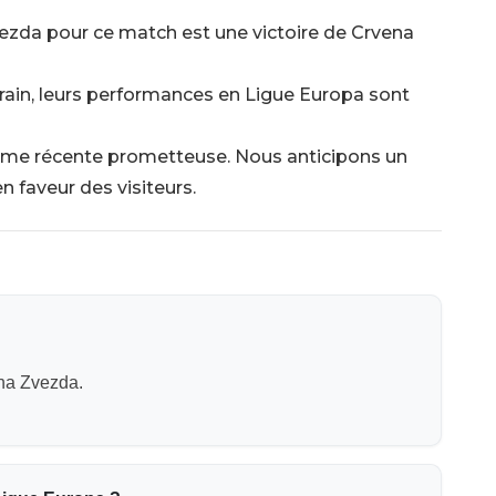
ezda pour ce match est une victoire de Crvena
rrain, leurs performances en Ligue Europa sont
orme récente prometteuse. Nous anticipons un
n faveur des visiteurs.
ena Zvezda.