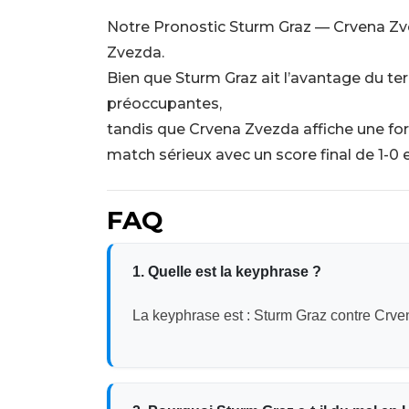
Notre Pronostic Sturm Graz — Crvena Zv
Zvezda.
Bien que Sturm Graz ait l’avantage du te
préoccupantes,
tandis que Crvena Zvezda affiche une f
match sérieux avec un score final de 1-0 e
FAQ
1. Quelle est la keyphrase ?
La keyphrase est : Sturm Graz contre Crv