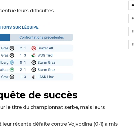
#
centué leurs difficultés.
#
quête de succès
r le titre du championnat serbe, mais leurs
et leur récente défaite contre Vojvodina (0-1) a mis