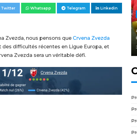
Twitter
Whatsapp
Telegram
Linkedin
ena Zvezda, nous pensons que
Crvena Zvezda
des difficultés récentes en Ligue Europa, et
ena Zvezda sera un véritable défi.
C
Pr
Pr
Pr
Pr