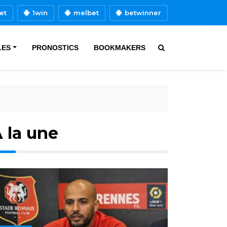
et
1win
melbet
betwinner
LES
PRONOSTICS
BOOKMAKERS
 la une