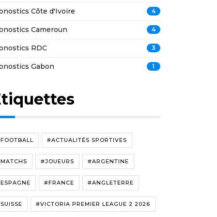
onostics Côte d'Ivoire
4
onostics Cameroun
4
onostics RDC
3
onostics Gabon
1
tiquettes
#FOOTBALL
#ACTUALITÉS SPORTIVES
#MATCHS
#JOUEURS
#ARGENTINE
#ESPAGNE
#FRANCE
#ANGLETERRE
SUISSE
#VICTORIA PREMIER LEAGUE 2 2026