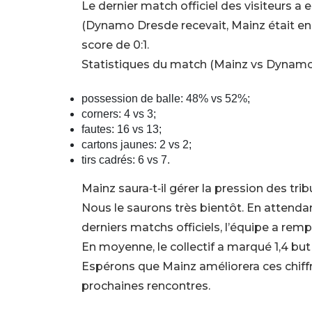
Le dernier match officiel des visiteurs a
(Dynamo Dresde recevait, Mainz était en 
score de 0:1.
Statistiques du match (Mainz vs Dynamo
possession de balle: 48% vs 52%;
corners: 4 vs 3;
fautes: 16 vs 13;
cartons jaunes: 2 vs 2;
tirs cadrés: 6 vs 7.
Mainz saura‑t‑il gérer la pression des tr
Nous le saurons très bientôt. En attendan
derniers matchs officiels, l’équipe a rempo
En moyenne, le collectif a marqué 1,4 but p
Espérons que Mainz améliorera ces chiffre
prochaines rencontres.