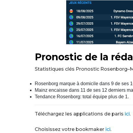
Pronostic de la réd
Statistiques clés Pronostic Rosenborg–M
Rosenborg marque à domicile dans 9 de ses 1
Mainz encaisse dans 11 de ses 12 derniers ma
Tendance Rosenborg: total équipe plus de 1.
Téléchargez les applications de paris
ici
.
Choisissez votre bookmaker
ici
.