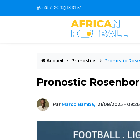
août 7, 2026
13:31:51
Accueil
Pronostics
Pronostic Ros
Pronostic Rosenbo
Par
Marco Bamba,
21/08/2025 - 09:26