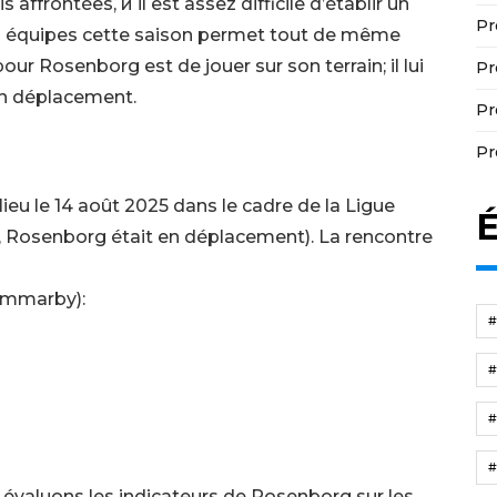
ffrontées, и il est assez difficile d’établir un
Pr
des équipes cette saison permet tout de même
ur Rosenborg est de jouer sur son terrain; il lui
Pr
en déplacement.
Pr
Pr
 lieu le 14 août 2025 dans le cadre de la Ligue
É
Rosenborg était en déplacement). La rencontre
ammarby):
#
évaluons les indicateurs de Rosenborg sur les