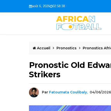
août 6, 2026
02:58:39
Accueil
Pronostics
Pronostics Afri
Pronostic Old Edwar
Strikers
Par
Fatoumata Coulibaly,
04/06/2026 