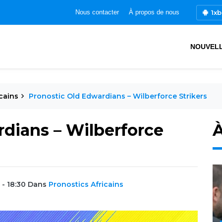
1xb
Nous contacter
À propos de nous
NOUVEL
cains
Pronostic Old Edwardians – Wilberforce Strikers
dians – Wilberforce
À
- 18:30
Dans
Pronostics Africains