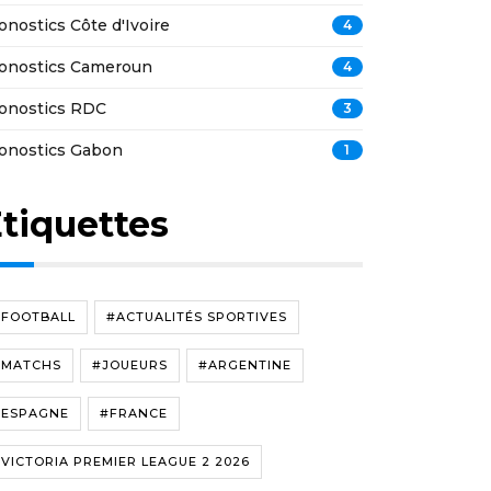
onostics Côte d'Ivoire
4
onostics Cameroun
4
onostics RDC
3
onostics Gabon
1
tiquettes
#FOOTBALL
#ACTUALITÉS SPORTIVES
#MATCHS
#JOUEURS
#ARGENTINE
#ESPAGNE
#FRANCE
VICTORIA PREMIER LEAGUE 2 2026