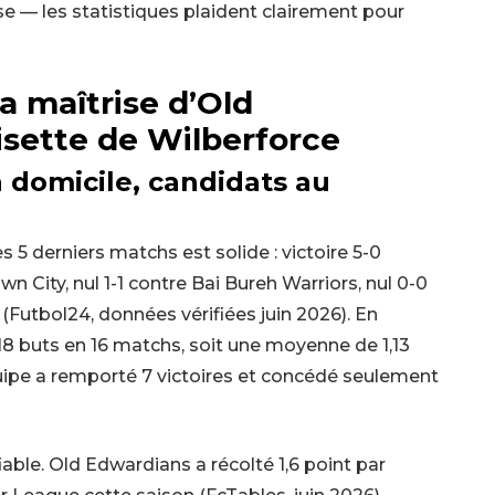
se — les statistiques plaident clairement pour
a maîtrise d’Old
isette de Wilberforce
à domicile, candidats au
 5 derniers matchs est solide : victoire 5-0
n City, nul 1-1 contre Bai Bureh Warriors, nul 0-0
 (Futbol24, données vérifiées juin 2026). En
: 18 buts en 16 matchs, soit une moyenne de 1,13
quipe a remporté 7 victoires et concédé seulement
fiable. Old Edwardians a récolté 1,6 point par