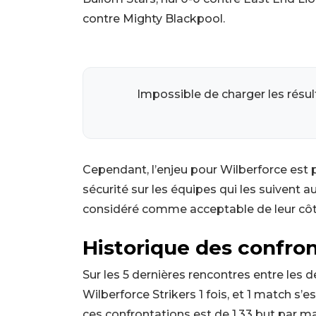
contre Mighty Blackpool.
Impossible de charger les résult
Cependant, l’enjeu pour Wilberforce es
sécurité sur les équipes qui les suivent a
considéré comme acceptable de leur côt
Historique des confron
Sur les 5 dernières rencontres entre les 
Wilberforce Strikers 1 fois, et 1 match s
ces confrontations est de 1,33 but par ma