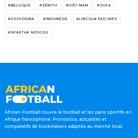
#BELGIQUE
#ZÉNITH
#VIÊT-NAM
#OUFA
#VOJVODINA
#INDONÉSIE
#LINCOLN RED IMPS
#SPARTAK MOSCOU
African-Football couvre le football et les paris sportifs en
Afrique francophone. Pronostics, actualités et
comparatifs de bookmakers adaptés au marché local.