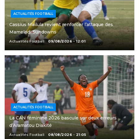
ACTUALITÉS FOOTBALL
Cassius Mailula revient renforcer l’attaque des
Mamelodi Sundowns
Actualités Football
09/08/2026 - 12:01
ACTUALITÉS FOOTBALL
La CAN féminine 2026 bascule sur deux erreurs
d’Aramatou Diakité
Actualités Football
08/08/2026 - 21:05