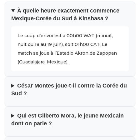
À quelle heure exactement commence
Mexique-Corée du Sud à Kinshasa ?
Le coup d’envoi est à 00h00 WAT (minuit,
nuit du 18 au 19 juin), soit 01h00 CAT. Le
match se joue à l’Estadio Akron de Zapopan
(Guadalajara, Mexique).
César Montes joue-t-il contre la Corée du
Sud ?
Qui est Gilberto Mora, le jeune Mexicain
dont on parle ?