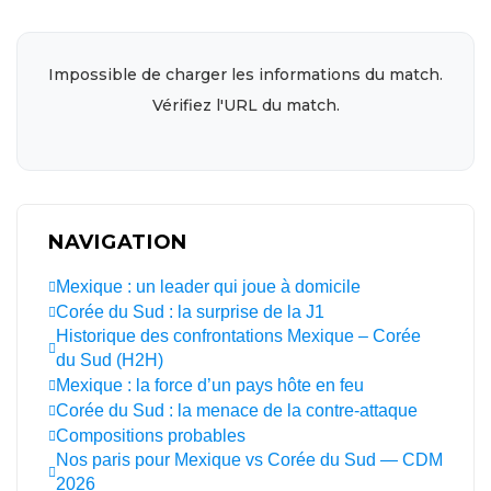
Impossible de charger les informations du match.
Vérifiez l'URL du match.
NAVIGATION
Mexique : un leader qui joue à domicile
Corée du Sud : la surprise de la J1
Historique des confrontations Mexique – Corée
du Sud (H2H)
Mexique : la force d’un pays hôte en feu
Corée du Sud : la menace de la contre-attaque
Compositions probables
Nos paris pour Mexique vs Corée du Sud — CDM
2026