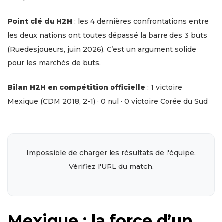
Point clé du H2H
: les 4 dernières confrontations entre
les deux nations ont toutes dépassé la barre des 3 buts
(Ruedesjoueurs, juin 2026). C’est un argument solide
pour les marchés de buts.
Bilan H2H en compétition officielle
: 1 victoire
Mexique (CDM 2018, 2-1) · 0 nul · 0 victoire Corée du Sud
Impossible de charger les résultats de l'équipe.
Vérifiez l'URL du match.
Mexique : la force d’un