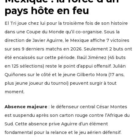
pays hôte en feu
El Tri joue chez lui pour la troisième fois de son histoire
dans une Coupe du Monde qu’il co-organise. Sous la
direction de Javier Aguirre, le Mexique affiche 7 victoires
sur ses 9 derniers matchs en 2026. Seulement 2 buts ont
été encaissés sur cette période. Raúl Jiménez (45 buts
en 125 sélections) reste le point d’appui offensif. Julián
Quiñones sur le côté et le jeune Gilberto Mora (17 ans,
plus jeune joueur du tournoi) peuvent surgir à tout
moment.
Absence majeure
: le défenseur central César Montes
est suspendu après son carton rouge contre l’Afrique du
Sud. Cette absence prive Aguirre d’un élément
fondamental pour la relance et le jeu aérien défensif.