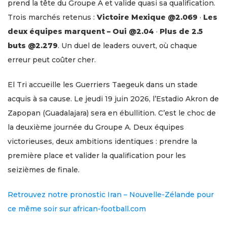
prend la tête du Groupe A et valide quasi sa qualification.
Trois marchés retenus :
Victoire Mexique @2.069
·
Les
deux équipes marquent – Oui @2.04
·
Plus de 2.5
buts @2.279
. Un duel de leaders ouvert, où chaque
erreur peut coûter cher.
El Tri accueille les Guerriers Taegeuk dans un stade
acquis à sa cause. Le jeudi 19 juin 2026, l’Estadio Akron de
Zapopan (Guadalajara) sera en ébullition. C’est le choc de
la deuxième journée du Groupe A. Deux équipes
victorieuses, deux ambitions identiques : prendre la
première place et valider la qualification pour les
seizièmes de finale.
Retrouvez notre pronostic Iran – Nouvelle-Zélande pour
ce même soir sur african-football.com