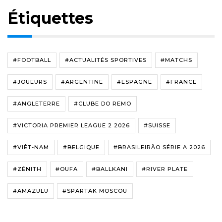
Étiquettes
#FOOTBALL
#ACTUALITÉS SPORTIVES
#MATCHS
#JOUEURS
#ARGENTINE
#ESPAGNE
#FRANCE
#ANGLETERRE
#CLUBE DO REMO
#VICTORIA PREMIER LEAGUE 2 2026
#SUISSE
#VIÊT-NAM
#BELGIQUE
#BRASILEIRÃO SÉRIE A 2026
#ZÉNITH
#OUFA
#BALLKANI
#RIVER PLATE
#AMAZULU
#SPARTAK MOSCOU