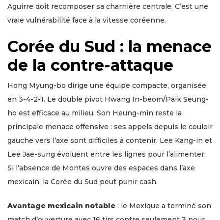
Aguirre doit recomposer sa charnière centrale. C’est une
vraie vulnérabilité face à la vitesse coréenne.
Corée du Sud : la menace
de la contre-attaque
Hong Myung-bo dirige une équipe compacte, organisée
en 3-4-2-1. Le double pivot Hwang In-beom/Paik Seung-
ho est efficace au milieu. Son Heung-min reste la
principale menace offensive : ses appels depuis le couloir
gauche vers l’axe sont difficiles à contenir. Lee Kang-in et
Lee Jae-sung évoluent entre les lignes pour l’alimenter.
Si l’absence de Montes ouvre des espaces dans l’axe
mexicain, la Corée du Sud peut punir cash.
Avantage mexicain notable
: le Mexique a terminé son
match d’ouverture avec 16 tirs contre seulement 3 pour