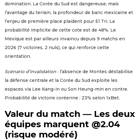
domination. La Corée du Sud est dangereuse, mais
l’avantage du terrain, la profondeur de banc mexicaine et
l’enjeu de première place plaident pour El Tri. La
probabilité implicite de cette cote est de 48%. Le
Mexique est par ailleurs invaincu depuis 9 matchs en
2026 (7 victoires, 2 nuls), ce qui renforce cette
orientation.
Scénario d’invalidation
: l’absence de Montes déstabilise
la défense centrale et la Corée du Sud exploite les
espaces via Lee Kang-in ou Son Heung-min en contre.
Probabilité de victoire coréenne : 23% selon 1xBet.
Valeur du match — Les deux
équipes marquent @2.04
(risque modéré)