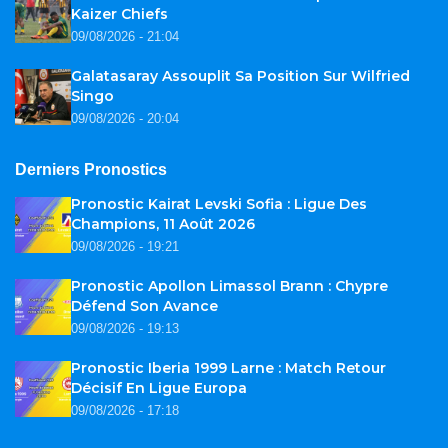
Kaizer Chiefs
09/08/2026 - 21:04
Galatasaray Assouplit Sa Position Sur Wilfried
Singo
09/08/2026 - 20:04
Derniers Pronostics
Pronostic Kairat Levski Sofia : Ligue Des
Champions, 11 Août 2026
09/08/2026 - 19:21
Pronostic Apollon Limassol Brann : Chypre
Défend Son Avance
09/08/2026 - 19:13
Pronostic Iberia 1999 Larne : Match Retour
Décisif En Ligue Europa
09/08/2026 - 17:18