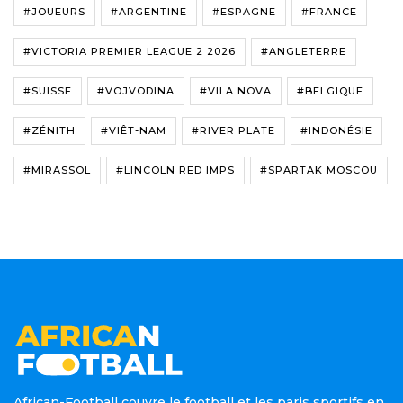
#JOUEURS
#ARGENTINE
#ESPAGNE
#FRANCE
#VICTORIA PREMIER LEAGUE 2 2026
#ANGLETERRE
#SUISSE
#VOJVODINA
#VILA NOVA
#BELGIQUE
#ZÉNITH
#VIÊT-NAM
#RIVER PLATE
#INDONÉSIE
#MIRASSOL
#LINCOLN RED IMPS
#SPARTAK MOSCOU
African-Football couvre le football et les paris sportifs en