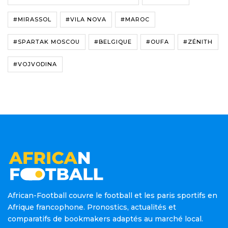
#MIRASSOL
#VILA NOVA
#MAROC
#SPARTAK MOSCOU
#BELGIQUE
#OUFA
#ZÉNITH
#VOJVODINA
African-Football couvre le football et les paris sportifs en
Afrique francophone. Pronostics, actualités et
comparatifs de bookmakers adaptés au marché local.