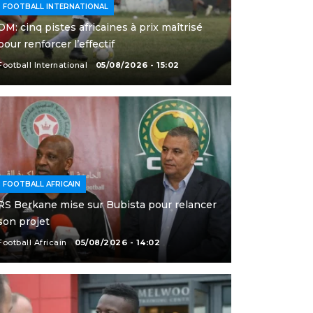
FOOTBALL INTERNATIONAL
OM: cinq pistes africaines à prix maîtrisé
pour renforcer l’effectif
Football International
05/08/2026 - 15:02
FOOTBALL AFRICAIN
RS Berkane mise sur Bubista pour relancer
son projet
Football Africain
05/08/2026 - 14:02