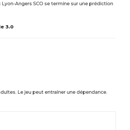
ic Lyon-Angers SCO se termine sur une prédiction
de 3.0
adultes. Le jeu peut entraîner une dépendance.