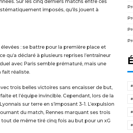
nnées. Sur les cinq derniers matchs entre ces
Pr
ystématiquement imposés, qu’ils jouent à
Pr
Pr
Pr
élevées : se battre pour la première place et
e qu’a déclaré à plusieurs reprises l’entraîneur
É
un duel avec Paris semble prématuré, mais une
fait réaliste.
c trois belles victoires sans encaisser de but,
ite et l’équipe invincible. Cependant, lors de la
yonnais sur terre en s’imposant 3-1. L’expulsion
 tournant du match, Rennes marquant ses trois
a tout de même tiré cinq fois au but pour un xG
#