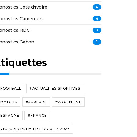
onostics Côte d'Ivoire
4
onostics Cameroun
4
onostics RDC
3
onostics Gabon
1
tiquettes
#FOOTBALL
#ACTUALITÉS SPORTIVES
#MATCHS
#JOUEURS
#ARGENTINE
#ESPAGNE
#FRANCE
VICTORIA PREMIER LEAGUE 2 2026