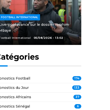
FOOTBALL INTERNATIONAL
Liverpool avance sur le dossier Ibrahim
Mbaye
Football International
05/08/2026 - 13:02
atégories
onostics Football
174
onostics du Jour
133
onostics Africains
37
onostics Sénégal
6