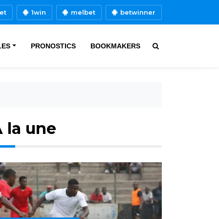
et
1win
melbet
betwinner
LES
PRONOSTICS
BOOKMAKERS
 la une