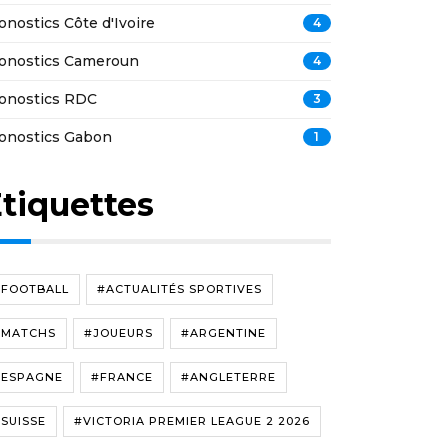
onostics Côte d'Ivoire
4
onostics Cameroun
4
onostics RDC
3
onostics Gabon
1
tiquettes
#FOOTBALL
#ACTUALITÉS SPORTIVES
#MATCHS
#JOUEURS
#ARGENTINE
#ESPAGNE
#FRANCE
#ANGLETERRE
SUISSE
#VICTORIA PREMIER LEAGUE 2 2026