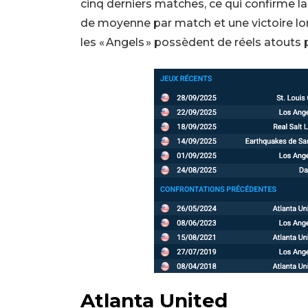
cinq derniers matches, ce qui confirme l
de moyenne par match et une victoire lors
les « Angels » possèdent de réels atouts 
Atlanta United