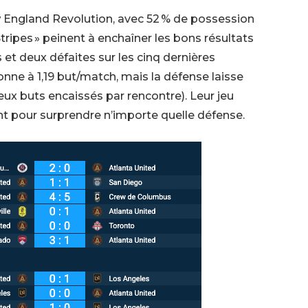
w England Revolution, avec 52 % de possession
tripes » peinent à enchaîner les bons résultats
s et deux défaites sur les cinq dernières
nne à 1,19 but/match, mais la défense laisse
ux buts encaissés par rencontre). Leur jeu
t pour surprendre n’importe quelle défense.