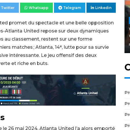
Twitter
Whatsapp
Telegram
Linkedin
ited promet du spectacle et une belle opposition
les-Atlanta United repose sur deux dynamiques
mes au classement, restent sur une forme
niers matches ; Atlanta, 14ᵉ, lutte pour sa survie
ive intéressante. Le jeu offensif des deux
rte et riche en buts.
C
Pr
Pr
Pr
es
Pr
ée le 26 mai 2024, Atlanta United l’a alors emporté