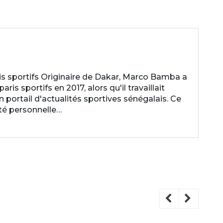
 sportifs Originaire de Dakar, Marco Bamba a
is sportifs en 2017, alors qu'il travaillait
ortail d'actualités sportives sénégalais. Ce
ité personnelle…