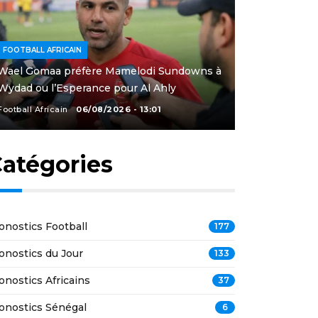
FOOTBALL AFRICAIN
Wael Gomaa préfère Mamelodi Sundowns à
Wydad ou l’Esperance pour Al Ahly
Football Africain
06/08/2026 - 13:01
atégories
onostics Football
177
onostics du Jour
133
onostics Africains
37
onostics Sénégal
6